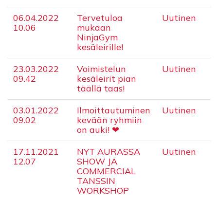
06.04.2022
Tervetuloa
Uutinen
10.06
mukaan
NinjaGym
kesäleirille!
23.03.2022
Voimistelun
Uutinen
09.42
kesäleirit pian
täällä taas!
03.01.2022
​Ilmoittautuminen
Uutinen
09.02
kevään ryhmiin
on auki! ❤
17.11.2021
NYT AURASSA
Uutinen
12.07
SHOW JA
COMMERCIAL
TANSSIN
WORKSHOP