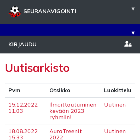
▾
SEURANAVIGOINTI
▾
KIRJAUDU
Uutisarkisto
Pvm
Otsikko
Luokittelu
15.12.2022
Ilmoittautuminen
Uutinen
11.03
kevään 2023
ryhmiin!
18.08.2022
AuraTreenit
Uutinen
15.33
2022