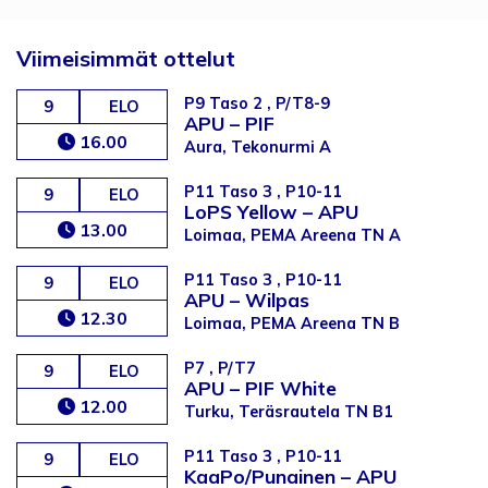
Viimeisimmät ottelut
P9 Taso 2 , P/T8-9
9
ELO
APU
–
PIF
16.00
Aura, Tekonurmi A
P11 Taso 3 , P10-11
9
ELO
LoPS Yellow
–
APU
13.00
Loimaa, PEMA Areena TN A
P11 Taso 3 , P10-11
9
ELO
APU
–
Wilpas
12.30
Loimaa, PEMA Areena TN B
P7 , P/T7
9
ELO
APU
–
PIF White
12.00
Turku, Teräsrautela TN B1
P11 Taso 3 , P10-11
9
ELO
KaaPo/Punainen
–
APU