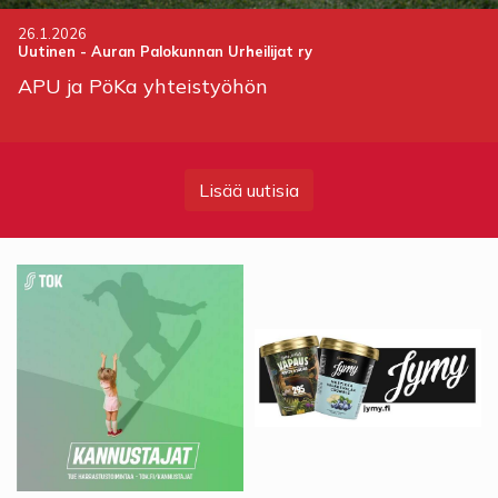
26.1.2026
Uutinen
-
Auran Palokunnan Urheilijat ry
APU ja PöKa yhteistyöhön
Lisää uutisia