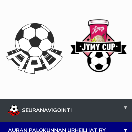
▾
SEURANAVIGOINTI
AURAN PALOKUNNAN URHEILIJAT RY
▾