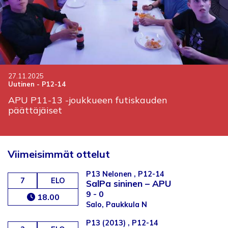
27.11.2025
Uutinen
-
P12-14
APU P11-13 -joukkueen futiskauden
päättäjäiset
Viimeisimmät ottelut
P13 Nelonen , P12-14
7
ELO
SalPa sininen
–
APU
9 - 0
18.00
Salo, Paukkula N
P13 (2013) , P12-14