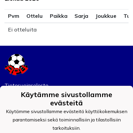
Pvm
Ottelu
Paikka
Sarja
Joukkue
Tul
Ei otteluita
Tietosuojaseloste
Käytämme sivustollamme
Auran Palokunnan Urheilijat ry
evästeitä
0908519-4
Käytämme sivustollamme evästeitä käyttökokemuksen
parantamiseksi sekä toiminnallisiin ja tilastollisiin
tarkoituksiin.