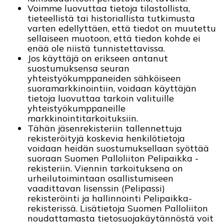
Voimme luovuttaa tietoja tilastollista,
tieteellistä tai historiallista tutkimusta
varten edellyttäen, että tiedot on muutettu
sellaiseen muotoon, että tiedon kohde ei
enää ole niistä tunnistettavissa.
Jos käyttäjä on erikseen antanut
suostumuksensa seuran
yhteistyökumppaneiden sähköiseen
suoramarkkinointiin, voidaan käyttäjän
tietoja luovuttaa tarkoin valituille
yhteistyökumppaneille
markkinointitarkoituksiin.
Tähän jäsenrekisteriin tallennettuja
rekisteröityjä koskevia henkilötietoja
voidaan heidän suostumuksellaan syöttää
suoraan Suomen Palloliiton Pelipaikka -
rekisteriin. Viennin tarkoituksena on
urheilutoimintaan osallistumiseen
vaadittavan lisenssin (Pelipassi)
rekisteröinti ja hallinnointi Pelipaikka-
rekisterissä. Lisätietoja Suomen Palloliiton
noudattamasta tietosuojakäytännöstä voit