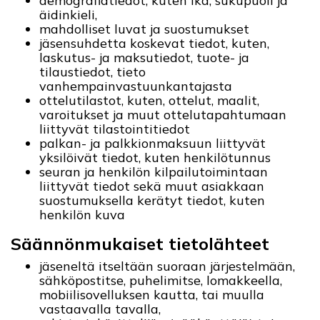
demografiatiedot, kuten ikä, sukupuoli ja
äidinkieli,
mahdolliset luvat ja suostumukset
jäsensuhdetta koskevat tiedot, kuten,
laskutus- ja maksutiedot, tuote- ja
tilaustiedot, tieto
vanhempainvastuunkantajasta
ottelutilastot, kuten, ottelut, maalit,
varoitukset ja muut ottelutapahtumaan
liittyvät tilastointitiedot
palkan- ja palkkionmaksuun liittyvät
yksilöivät tiedot, kuten henkilötunnus
seuran ja henkilön kilpailutoimintaan
liittyvät tiedot sekä muut asiakkaan
suostumuksella kerätyt tiedot, kuten
henkilön kuva
Säännönmukaiset tietolähteet
jäseneltä itseltään suoraan järjestelmään,
sähköpostitse, puhelimitse, lomakkeella,
mobiilisovelluksen kautta, tai muulla
vastaavalla tavalla,