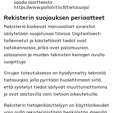
saada osoitteesta
https://www.palloliitto.fi/tietosuoja/
Rekisterin suojauksen periaatteet
Rekisteriä koskevat manuaaliset aineistot
säilytetään suojatuissa tiloissa. Digitaalisesti
tallennetut ja käsiteltävät tiedot ovat
tietokannoissa, jotka ovat palomuurein,
salasanoin ja muiden teknisten keinojen avulla
suojattuja.
Sivujen toteutuksessa on hyödynnetty teknistä
tietosuojaa, jolla pyritään huolehtimaan siitä,
että̈ syötetyt tiedot säilyvät muuttumattomina
ja ovat saatavilla vain tietoon oikeutetuille.
Rekisterin tietojenkäsittelyyn on käyttöoikeudet
vain niillä rekisterinpitäjän henkilöstön jäsenillä