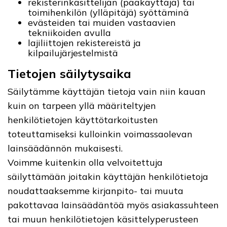
rekisterinkäsittelijän (pääkäyttäjä) tai
toimihenkilön (ylläpitäjä) syöttäminä
evästeiden tai muiden vastaavien
tekniikoiden avulla
lajiliittojen rekistereistä ja
kilpailujärjestelmistä
Tietojen säilytysaika
Säilytämme käyttäjän tietoja vain niin kauan
kuin on tarpeen yllä määriteltyjen
henkilötietojen käyttötarkoitusten
toteuttamiseksi kulloinkin voimassaolevan
lainsäädännön mukaisesti.
Voimme kuitenkin olla velvoitettuja
säilyttämään joitakin käyttäjän henkilötietoja
noudattaaksemme kirjanpito- tai muuta
pakottavaa lainsäädäntöä myös asiakassuhteen
tai muun henkilötietojen käsittelyperusteen