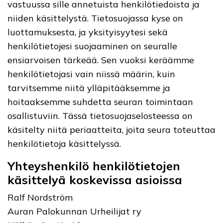
vastuussa sille annetuista henkilötiedoista ja
niiden käsittelystä. Tietosuojassa kyse on
luottamuksesta, ja yksityisyytesi sekä
henkilötietojesi suojaaminen on seuralle
ensiarvoisen tärkeää. Sen vuoksi keräämme
henkilötietojasi vain niissä määrin, kuin
tarvitsemme niitä ylläpitääksemme ja
hoitaaksemme suhdetta seuran toimintaan
osallistuviin. Tässä tietosuojaselosteessa on
käsitelty niitä periaatteita, joita seura toteuttaa
henkilötietoja käsittelyssä.
Yhteyshenkilö henkilötietojen
käsittelyä koskevissa asioissa
Ralf Nordström
Auran Palokunnan Urheilijat ry