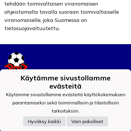
tehdään toimivaltaisen viranomaisen
ohjeistamalla tavalla suoraan toimivaltaiselle
viranomaiselle, joka Suomessa on
tietosuojavaltuutettu.
Käytämme sivustollamme
Tietosuojaseloste
evästeitä
Käytämme sivustollamme evästeitä käyttökokemuksen
Auran Palokunnan Urheilijat ry
0908519-4
parantamiseksi sekä toiminnallisiin ja tilastollisiin
tarkoituksiin.
Hyväksy kaikki
Vain pakolliset