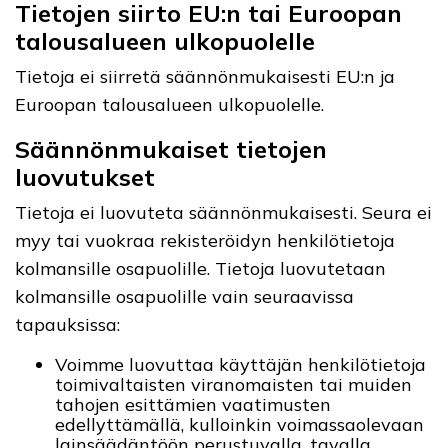
Tietojen siirto EU:n tai Euroopan
talousalueen ulkopuolelle
Tietoja ei siirretä säännönmukaisesti EU:n ja
Euroopan talousalueen ulkopuolelle.
Säännönmukaiset tietojen
luovutukset
Tietoja ei luovuteta säännönmukaisesti. Seura ei
myy tai vuokraa rekisteröidyn henkilötietoja
kolmansille osapuolille. Tietoja luovutetaan
kolmansille osapuolille vain seuraavissa
tapauksissa:
Voimme luovuttaa käyttäjän henkilötietoja
toimivaltaisten viranomaisten tai muiden
tahojen esittämien vaatimusten
edellyttämällä, kulloinkin voimassaolevaan
lainsäädäntöön perustuvalla, tavalla.