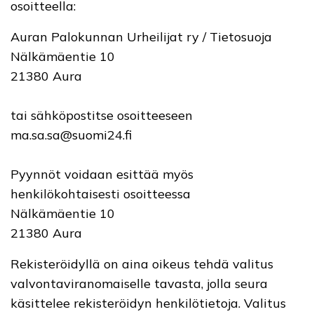
osoitteella:
Auran Palokunnan Urheilijat ry / Tietosuoja
Nälkämäentie 10
21380 Aura
tai sähköpostitse osoitteeseen
ma.sa.sa@suomi24.fi
Pyynnöt voidaan esittää myös
henkilökohtaisesti osoitteessa
Nälkämäentie 10
21380 Aura
Rekisteröidyllä on aina oikeus tehdä valitus
valvontaviranomaiselle tavasta, jolla seura
käsittelee rekisteröidyn henkilötietoja. Valitus