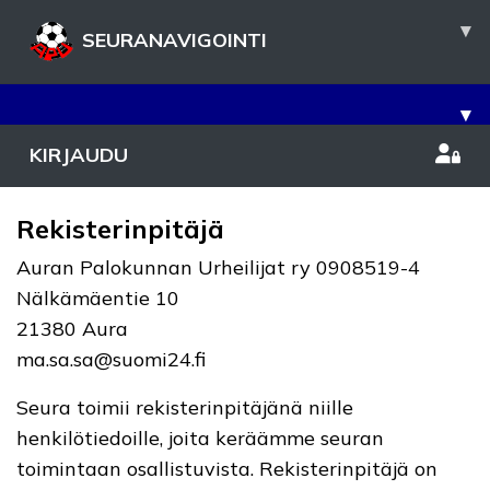
▾
SEURANAVIGOINTI
▾
KIRJAUDU
Rekisterinpitäjä
Auran Palokunnan Urheilijat ry 0908519-4
Nälkämäentie 10
21380 Aura
ma.sa.sa@suomi24.fi
Seura toimii rekisterinpitäjänä niille
henkilötiedoille, joita keräämme seuran
toimintaan osallistuvista. Rekisterinpitäjä on