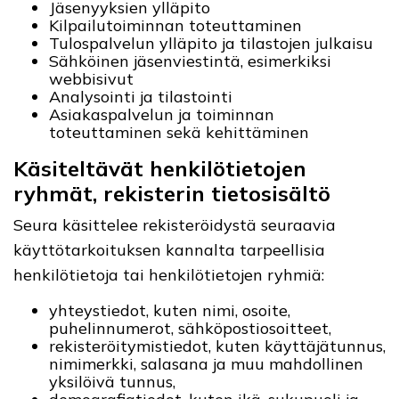
Jäsenyyksien ylläpito
Kilpailutoiminnan toteuttaminen
Tulospalvelun ylläpito ja tilastojen julkaisu
Sähköinen jäsenviestintä, esimerkiksi
webbisivut
Analysointi ja tilastointi
Asiakaspalvelun ja toiminnan
toteuttaminen sekä kehittäminen
Käsiteltävät henkilötietojen
ryhmät, rekisterin tietosisältö
Seura käsittelee rekisteröidystä seuraavia
käyttötarkoituksen kannalta tarpeellisia
henkilötietoja tai henkilötietojen ryhmiä:
yhteystiedot, kuten nimi, osoite,
puhelinnumerot, sähköpostiosoitteet,
rekisteröitymistiedot, kuten käyttäjätunnus,
nimimerkki, salasana ja muu mahdollinen
yksilöivä tunnus,