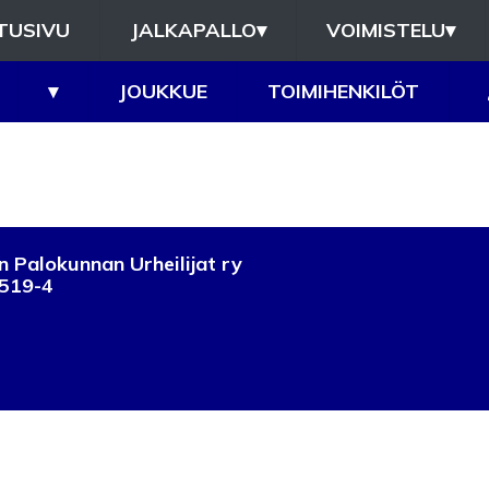
TUSIVU
JALKAPALLO
▾
VOIMISTELU
▾
▾
JOUKKUE
TOIMIHENKILÖT
 Palokunnan Urheilijat ry
519-4