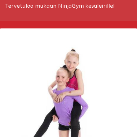
Tervetuloa mukaan NinjaGym kesäleirille!