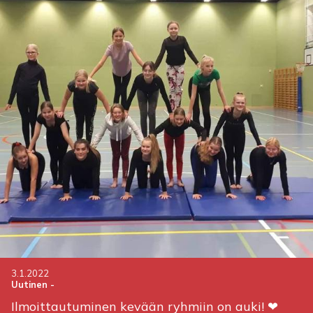
3.1.2022
Uutinen
-
Ilmoittautuminen kevään ryhmiin on auki! ❤