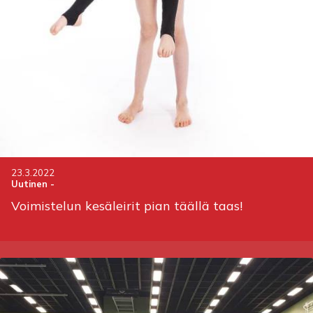
23.3.2022
Uutinen
-
Voimistelun kesäleirit pian täällä taas!