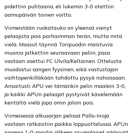
pidettiin puhtaana, eli lukemin 3-0 otettiin
aamupäivän toinen voitto.
Viimeistään ruokatauko on yleensä vienyt
pelaajista pois parhaimman terän, mutta mitä
vielä. Massut täynnä Toripuodin maistuvia
muonia jatkettiin seuraavaan peliin, jossa
vastaan asettui FC Ulvila/Keltainen. Ottelusta
muodostui sangen fyysinen, eikä vastustajan
vaihtopenkilläkään tahdottu pysyä nahoissaan.
Ansaitusti APU vei tämänkin pelin maalein 3-0,
ja kaikki APUn pelaajat pystyivät kävelemään
kentältä vielä jopa omin jaloin pois.
Viimeisessä alkusarjan pelissä Pallo-Iiroja
vastaan ratkaistiin paikka loppuottelussa. APUn
nopean 1-0-maalin jälkeen raumalaiset pääsivät