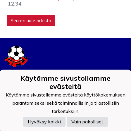
12.34
Seuran uutisarkisto
Tietosuojaseloste
Käytämme sivustollamme
evästeitä
Auran Palokunnan Urheilijat ry
Käytämme sivustollamme evästeitä käyttökokemuksen
0908519-4
parantamiseksi sekä toiminnallisiin ja tilastollisiin
tarkoituksiin.
Hyväksy kaikki
Vain pakolliset
Powered by