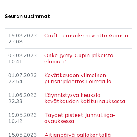
Seuran uusimmat
19.08.2023
Craft-turnauksen voitto Auraan
22.08
03.08.2023
Onko Jymy-Cupin jälkeistä
10.41
elämää?
01.07.2023
​Kevätkauden viimeinen
22.54
piirisarjakierros Loimaalla
11.06.2023
Käynnistysvaikeuksia
22.33
kevätkauden kotiturnauksessa
19.05.2023
​Täydet pisteet JunnuLiiga-
10.42
avauksessa
15.05.2023
Äitienpäivä pallokentällä