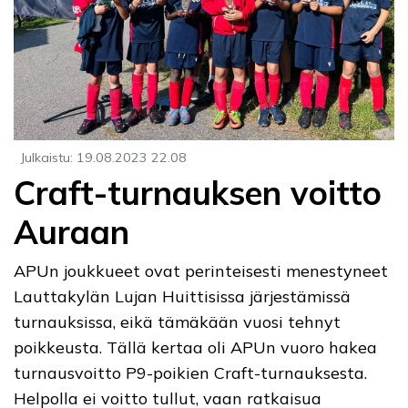
Julkaistu
:
19.08.2023
22.08
Craft-turnauksen voitto
Auraan
APUn joukkueet ovat perinteisesti menestyneet
Lauttakylän Lujan Huittisissa järjestämissä
turnauksissa, eikä tämäkään vuosi tehnyt
poikkeusta. Tällä kertaa oli APUn vuoro hakea
turnausvoitto P9-poikien Craft-turnauksesta.
Helpolla ei voitto tullut, vaan ratkaisua