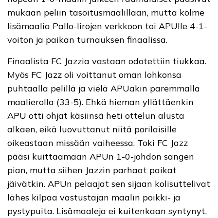
mukaan peliin tasoitusmaalillaan, mutta kolme
lisämaalia Pallo-Iirojen verkkoon toi APUlle 4-1-
voiton ja paikan turnauksen finaalissa.
Finaalista FC Jazzia vastaan odotettiin tiukkaa.
Myös FC Jazz oli voittanut oman lohkonsa
puhtaalla pelillä ja vielä APUakin paremmalla
maalierolla (33-5). Ehkä hieman yllättäenkin
APU otti ohjat käsiinsä heti ottelun alusta
alkaen, eikä luovuttanut niitä porilaisille
oikeastaan missään vaiheessa. Toki FC Jazz
pääsi kuittaamaan APUn 1-0-johdon sangen
pian, mutta siihen Jazzin parhaat paikat
jäivätkin. APUn pelaajat sen sijaan kolisuttelivat
lähes kilpaa vastustajan maalin poikki- ja
pystypuita. Lisämaaleja ei kuitenkaan syntynyt,