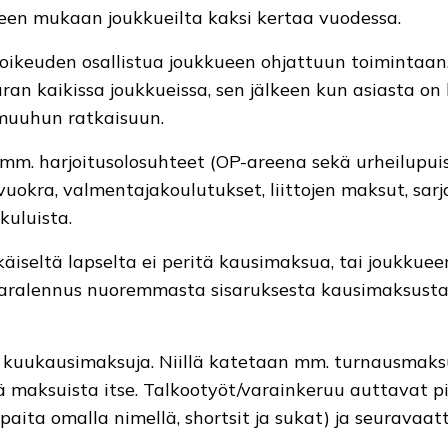
een mukaan joukkueilta kaksi kertaa vuodessa.
oikeuden osallistua joukkueen ohjattuun toimintaa
ran kaikissa joukkueissa, sen jälkeen kun asiasta on
 muuhun ratkaisuun.
m. harjoitusolosuhteet (OP-areena sekä urheilupuis
vuokra, valmentajakoulutukset, liittojen maksut, sarj
kuluista.
käiseltä lapselta ei peritä kausimaksua, tai joukkue
isaralennus nuoremmasta sisaruksesta kausimaksusta
sia kuukausimaksuja. Niillä katetaan mm. turnausmaks
tä maksuista itse. Talkootyöt/varainkeruu auttavat
paita omalla nimellä, shortsit ja sukat) ja seuravaatt