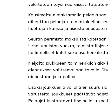
veloitetaan täysimääräisesti toteutun
Kausimaksun maksamalla pelaaja saa 
aiheuttaa pelaajan toimintakiellon seu
huoltajan kanssa ja asiasta ei päästä
Seuran perimistä maksuista katetaan m
Urheilupuiston vuokra, toimistotilojen 
hallinnolliset kulut sekä osa henkilöstö
Neljältä joukkueen toimihenkilön ala-i
alennuksen valitsemallaan tavalla. S
ainoastaan jalkapalloa.
Lisäksi joukkueilla voi olla eri suurui
varusteita. Joukkueet päättävät näis
Pelaajat kustantavat itse peliasut(peli