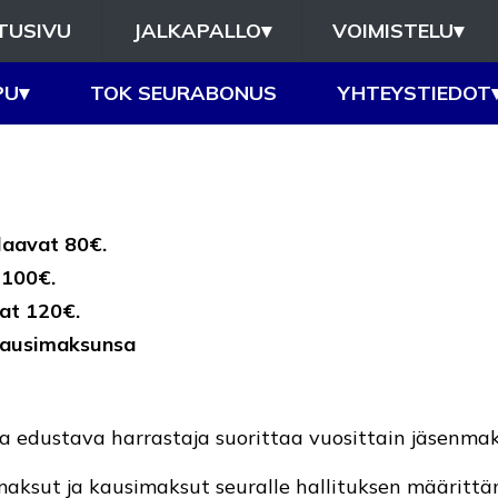
TUSIVU
JALKAPALLO
▾
VOIMISTELU
▾
PU
▾
TOK SEURABONUS
YHTEYSTIEDOT
laavat 80€.
 100€.
at 120€.
 kausimaksunsa
a edustava harrastaja suorittaa vuosittain jäsenma
nmaksut ja kausimaksut seuralle hallituksen määritt