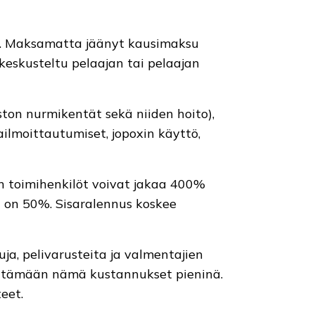
n. Maksamatta jäänyt kausimaksu
 keskusteltu pelaajan tai pelaajan
ton nurmikentät sekä niiden hoito),
ailmoittautumiset, jopoxin käyttö,
en toimihenkilöt voivat jakaa 400%
 on 50%. Sisaralennus koskee
uja, pelivarusteita ja valmentajien
 pitämään nämä kustannukset pieninä.
eet.