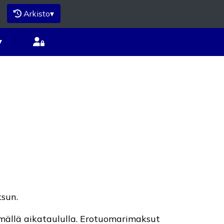
Arkisto
▾
▾
ksun.
ämällä aikataululla. Erotuomarimaksut