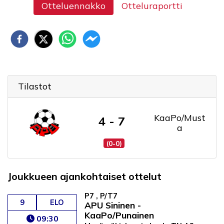
Otteluennakko
Otteluraportti
Tilastot
KaaPo/Must
4 - 7
a
(0-0)
Joukkueen ajankohtaiset ottelut
P7 , P/T7
9
ELO
APU Sininen -
KaaPo/Punainen
09:30