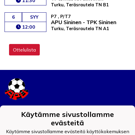
11:30
Turku, Teräsrautela TN B1
P7 , P/T7
6
SYY
APU Sininen - TPK Sininen
12:00
Turku, Teräsrautela TN A1
Ottelulista
Tietosuojaseloste
Käytämme sivustollamme
evästeitä
Auran Palokunnan Urheilijat ry
0908519-4
Käytämme sivustollamme evästeitä käyttökokemuksen