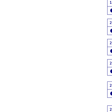
1
2
2
2
2
2