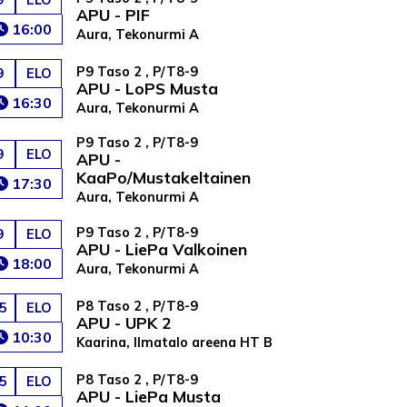
9
ELO
APU - PIF
16:00
Aura, Tekonurmi A
P9 Taso 2 , P/T8-9
9
ELO
APU - LoPS Musta
16:30
Aura, Tekonurmi A
P9 Taso 2 , P/T8-9
9
ELO
APU -
KaaPo/Mustakeltainen
17:30
Aura, Tekonurmi A
P9 Taso 2 , P/T8-9
9
ELO
APU - LiePa Valkoinen
18:00
Aura, Tekonurmi A
P8 Taso 2 , P/T8-9
5
ELO
APU - UPK 2
10:30
Kaarina, Ilmatalo areena HT B
P8 Taso 2 , P/T8-9
5
ELO
APU - LiePa Musta