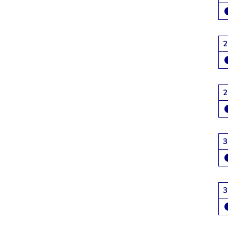
2
2
3
3