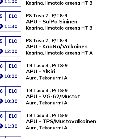
11:00
Kaarina, Ilmatalo areena HT B
P8 Taso 2 , P/T8-9
5
ELO
APU - SalPa Sininen
11:30
Kaarina, Ilmatalo areena HT B
P8 Taso 2 , P/T8-9
5
ELO
APU - KaaNa/Valkoinen
12:00
Kaarina, Ilmatalo areena HT A
T9 Taso 3 , P/T8-9
6
ELO
APU - YlKiri
10:00
Aura, Tekonurmi A
T9 Taso 3 , P/T8-9
6
ELO
APU - VG-62/Mustat
10:30
Aura, Tekonurmi A
T9 Taso 3 , P/T8-9
6
ELO
APU - TPS/Mustavalkoinen
11:30
Aura, Tekonurmi A