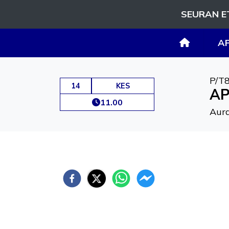
SEURAN E
A
P/T
14
KES
AP
11.00
Aura