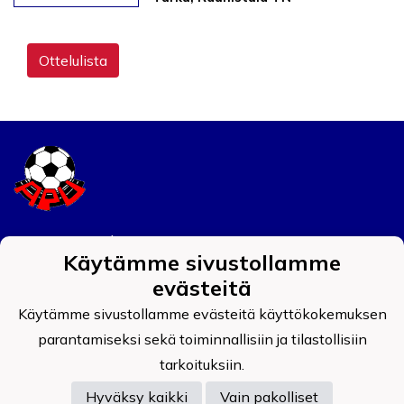
Ottelulista
Tietosuojaseloste
Käytämme sivustollamme
Auran Palokunnan Urheilijat ry
evästeitä
0908519-4
Käytämme sivustollamme evästeitä käyttökokemuksen
parantamiseksi sekä toiminnallisiin ja tilastollisiin
tarkoituksiin.
Hyväksy kaikki
Vain pakolliset