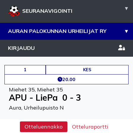
▾
SEURANAVIGOINTI
AURAN PALOKUNNAN URHEILIJAT RY
▾
KIRJAUDU
1
KES
20.00
Miehet 35
,
Miehet 35
APU - LiePa
0 - 3
Aura, Urheilupuisto N
Otteluennakko
Otteluraportti