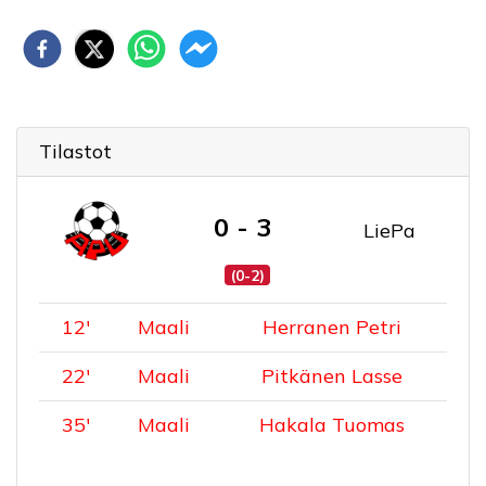
Tilastot
0 - 3
LiePa
(0-2)
12
'
Maali
Herranen Petri
22
'
Maali
Pitkänen Lasse
35
'
Maali
Hakala Tuomas