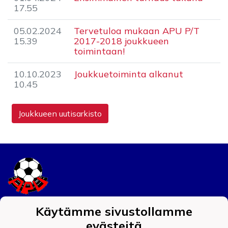
17.55
05.02.2024
Tervetuloa mukaan APU P/T
15.39
2017-2018 joukkueen
toimintaan!
10.10.2023
Joukkuetoiminta alkanut
10.45
Joukkueen uutisarkisto
Käytämme sivustollamme
Tietosuojaseloste
evästeitä