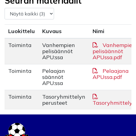
Seuran materiaalit
Luokittelu
Kuvaus
Nimi
Toiminta
Vanhempien
Vanhempien
pelisäännöt
pelisäännöt
APU:ssa
APUssa.pdf
Toiminta
Pelaajan
Pelaajana
säännöt
APUssa.pdf
APU:ssa
Toiminta
Tasoryhmittelyn
perusteet
Tasoryhmittely.