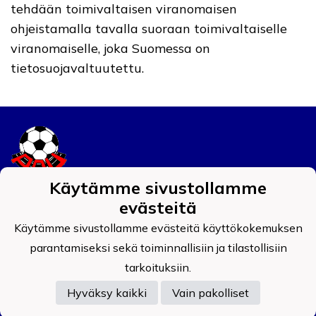
tehdään toimivaltaisen viranomaisen
ohjeistamalla tavalla suoraan toimivaltaiselle
viranomaiselle, joka Suomessa on
tietosuojavaltuutettu.
Käytämme sivustollamme
Tietosuojaseloste
evästeitä
Käytämme sivustollamme evästeitä käyttökokemuksen
Auran Palokunnan Urheilijat ry
0908519-4
parantamiseksi sekä toiminnallisiin ja tilastollisiin
tarkoituksiin.
Hyväksy kaikki
Vain pakolliset