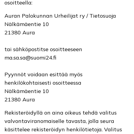
osoitteella:
Auran Palokunnan Urheilijat ry / Tietosuoja
Nälkämäentie 10
21380 Aura
tai sähköpostitse osoitteeseen
ma.sa.sa@suomi24.fi
Pyynnöt voidaan esittää myös
henkilökohtaisesti osoitteessa
Nälkämäentie 10
21380 Aura
Rekisteröidyllä on aina oikeus tehdä valitus
valvontaviranomaiselle tavasta, jolla seura
käsittelee rekisteröidyn henkilötietoja. Valitus