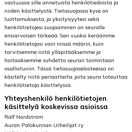
vastuussa sille annetuista henkilötiedoista ja
niiden käsittelystä. Tietosuojassa kyse on
luottamuksesta, ja yksityisyytesi sekä
henkilötietojesi suojaaminen on seuralle
ensiarvoisen tärkeää. Sen vuoksi keräämme
henkilötietojasi vain niissä määrin, kuin
tarvitsemme niitä ylläpitääksemme ja
hoitaaksemme suhdetta seuran toimintaan
osallistuviin. Tässä tietosuojaselosteessa on
käsitelty niitä periaatteita, joita seura toteuttaa
henkilötietoja käsittelyssä.
Yhteyshenkilö henkilötietojen
käsittelyä koskevissa asioissa
Ralf Nordström
Auran Palokunnan Urheilijat ry