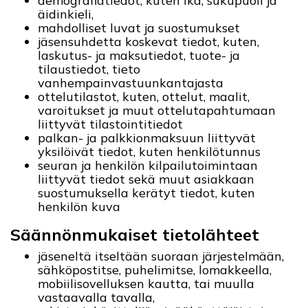
demografiatiedot, kuten ikä, sukupuoli ja
äidinkieli,
mahdolliset luvat ja suostumukset
jäsensuhdetta koskevat tiedot, kuten,
laskutus- ja maksutiedot, tuote- ja
tilaustiedot, tieto
vanhempainvastuunkantajasta
ottelutilastot, kuten, ottelut, maalit,
varoitukset ja muut ottelutapahtumaan
liittyvät tilastointitiedot
palkan- ja palkkionmaksuun liittyvät
yksilöivät tiedot, kuten henkilötunnus
seuran ja henkilön kilpailutoimintaan
liittyvät tiedot sekä muut asiakkaan
suostumuksella kerätyt tiedot, kuten
henkilön kuva
Säännönmukaiset tietolähteet
jäseneltä itseltään suoraan järjestelmään,
sähköpostitse, puhelimitse, lomakkeella,
mobiilisovelluksen kautta, tai muulla
vastaavalla tavalla,