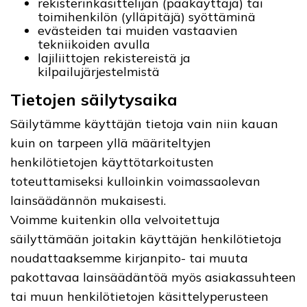
rekisterinkäsittelijän (pääkäyttäjä) tai
toimihenkilön (ylläpitäjä) syöttäminä
evästeiden tai muiden vastaavien
tekniikoiden avulla
lajiliittojen rekistereistä ja
kilpailujärjestelmistä
Tietojen säilytysaika
Säilytämme käyttäjän tietoja vain niin kauan
kuin on tarpeen yllä määriteltyjen
henkilötietojen käyttötarkoitusten
toteuttamiseksi kulloinkin voimassaolevan
lainsäädännön mukaisesti.
Voimme kuitenkin olla velvoitettuja
säilyttämään joitakin käyttäjän henkilötietoja
noudattaaksemme kirjanpito- tai muuta
pakottavaa lainsäädäntöä myös asiakassuhteen
tai muun henkilötietojen käsittelyperusteen