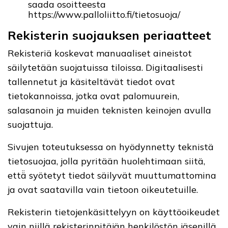
saada osoitteesta
https://www.palloliitto.fi/tietosuoja/
Rekisterin suojauksen periaatteet
Rekisteriä koskevat manuaaliset aineistot
säilytetään suojatuissa tiloissa. Digitaalisesti
tallennetut ja käsiteltävät tiedot ovat
tietokannoissa, jotka ovat palomuurein,
salasanoin ja muiden teknisten keinojen avulla
suojattuja.
Sivujen toteutuksessa on hyödynnetty teknistä
tietosuojaa, jolla pyritään huolehtimaan siitä,
että̈ syötetyt tiedot säilyvät muuttumattomina
ja ovat saatavilla vain tietoon oikeutetuille.
Rekisterin tietojenkäsittelyyn on käyttöoikeudet
vain niillä rekisterinpitäjän henkilöstön jäsenillä