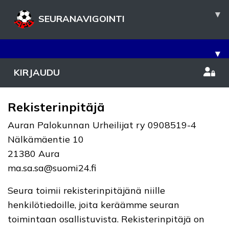
▾
SEURANAVIGOINTI
▾
KIRJAUDU
Rekisterinpitäjä
Auran Palokunnan Urheilijat ry 0908519-4
Nälkämäentie 10
21380 Aura
ma.sa.sa@suomi24.fi
Seura toimii rekisterinpitäjänä niille
henkilötiedoille, joita keräämme seuran
toimintaan osallistuvista. Rekisterinpitäjä on