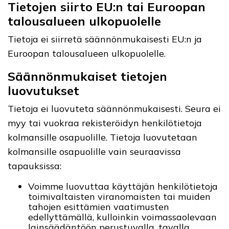
Tietojen siirto EU:n tai Euroopan
talousalueen ulkopuolelle
Tietoja ei siirretä säännönmukaisesti EU:n ja
Euroopan talousalueen ulkopuolelle.
Säännönmukaiset tietojen
luovutukset
Tietoja ei luovuteta säännönmukaisesti. Seura ei
myy tai vuokraa rekisteröidyn henkilötietoja
kolmansille osapuolille. Tietoja luovutetaan
kolmansille osapuolille vain seuraavissa
tapauksissa:
Voimme luovuttaa käyttäjän henkilötietoja
toimivaltaisten viranomaisten tai muiden
tahojen esittämien vaatimusten
edellyttämällä, kulloinkin voimassaolevaan
lainsäädäntöön perustuvalla, tavalla.