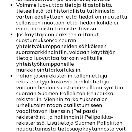
Voimme luovuttaa tietoja tilastollista,
tieteellistä tai historiallista tutkimusta
varten edellyttäen, että tiedot on muutettu
sellaiseen muotoon, että tiedon kohde ei
enää ole niistä tunnistettavissa.
Jos käyttäjä on erikseen antanut
suostumuksensa seuran
yhteistyökumppaneiden sähköiseen
suoramarkkinointiin, voidaan käyttäjän
tietoja luovuttaa tarkoin valituille
yhteistyökumppaneille
markkinointitarkoituksiin.
Tähän jäsenrekisteriin tallennettuja
rekisteröityjä koskevia henkilötietoja
voidaan heidän suostumuksellaan syöttää
suoraan Suomen Palloliiton Pelipaikka -
rekisteriin. Viennin tarkoituksena on
urheilutoimintaan osallistumiseen
vaadittavan lisenssin (Pelipassi)
rekisteröinti ja hallinnointi Pelipaikka-
rekisterissä. Lisätietoja Suomen Palloliiton
noudattamasta tietosuojakäytännöstä voit