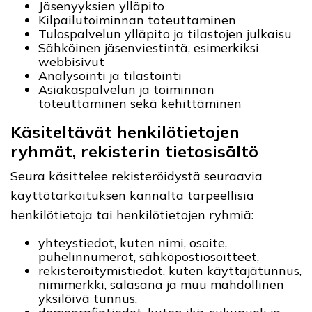
Jäsenyyksien ylläpito
Kilpailutoiminnan toteuttaminen
Tulospalvelun ylläpito ja tilastojen julkaisu
Sähköinen jäsenviestintä, esimerkiksi
webbisivut
Analysointi ja tilastointi
Asiakaspalvelun ja toiminnan
toteuttaminen sekä kehittäminen
Käsiteltävät henkilötietojen
ryhmät, rekisterin tietosisältö
Seura käsittelee rekisteröidystä seuraavia
käyttötarkoituksen kannalta tarpeellisia
henkilötietoja tai henkilötietojen ryhmiä:
yhteystiedot, kuten nimi, osoite,
puhelinnumerot, sähköpostiosoitteet,
rekisteröitymistiedot, kuten käyttäjätunnus,
nimimerkki, salasana ja muu mahdollinen
yksilöivä tunnus,