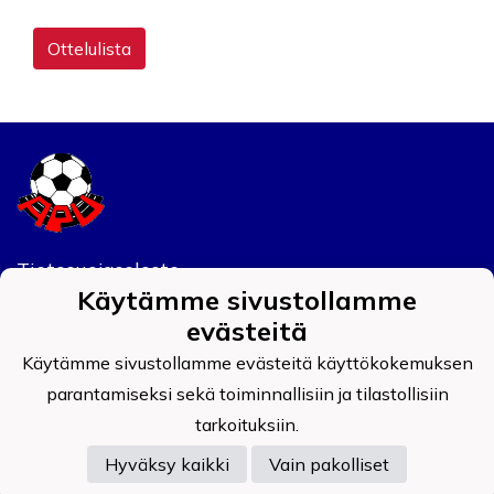
Ottelulista
Tietosuojaseloste
Käytämme sivustollamme
Auran Palokunnan Urheilijat ry
evästeitä
0908519-4
Käytämme sivustollamme evästeitä käyttökokemuksen
parantamiseksi sekä toiminnallisiin ja tilastollisiin
tarkoituksiin.
Hyväksy kaikki
Vain pakolliset
Powered by