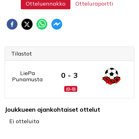
Otteluennakko
Otteluraportti
Tilastot
LiePa
0 - 3
Punamusta
(0-0)
Joukkueen ajankohtaiset ottelut
Ei otteluita