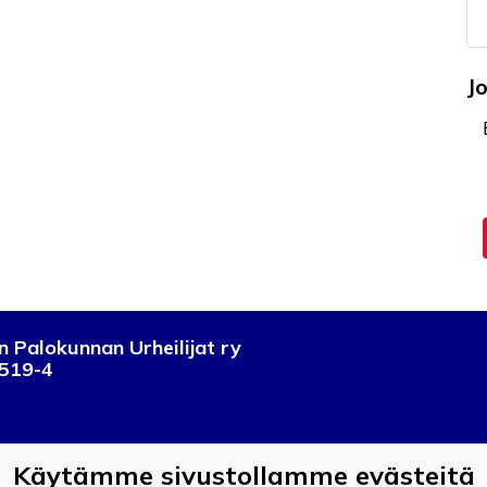
J
 Palokunnan Urheilijat ry
519-4
Käytämme sivustollamme evästeitä