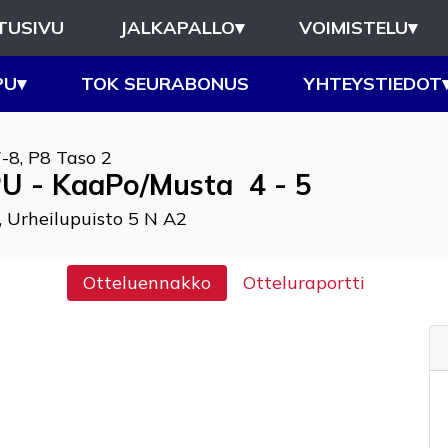
TUSIVU
JALKAPALLO
▾
VOIMISTELU
▾
PU
▾
TOK SEURABONUS
YHTEYSTIEDOT
7-8
,
P8 Taso 2
U - KaaPo/Musta
4 - 5
, Urheilupuisto 5 N A2
Otteluennakko
Otteluraportti