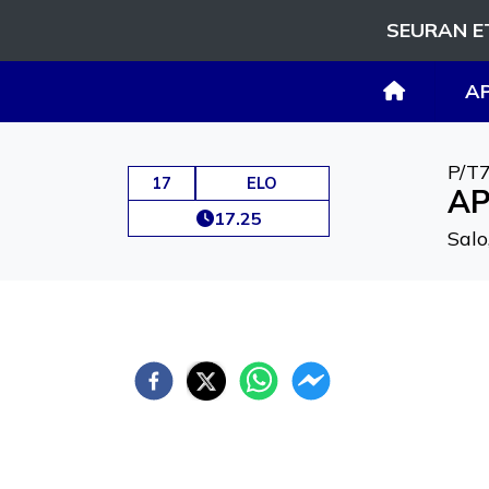
SEURAN E
A
P/T
17
ELO
AP
17.25
Salo