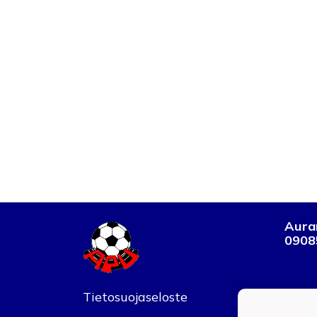
Auran
0908
Tietosuojaseloste