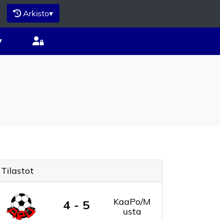
Arkisto
▾
▾
Tilastot
KaaPo/M
4 - 5
usta