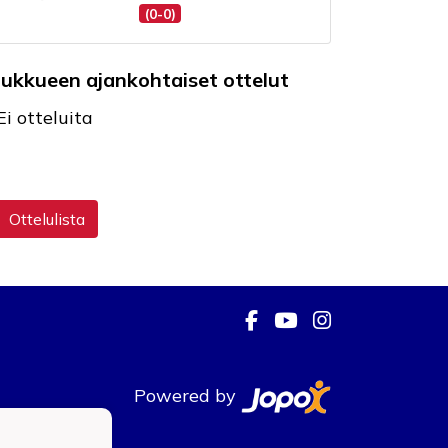
(0-0)
oukkueen ajankohtaiset ottelut
Ei otteluita
Ottelulista
Powered by