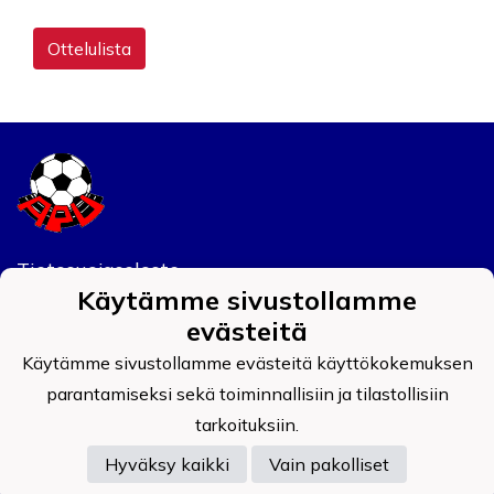
Ottelulista
Tietosuojaseloste
Käytämme sivustollamme
Auran Palokunnan Urheilijat ry
evästeitä
0908519-4
Käytämme sivustollamme evästeitä käyttökokemuksen
parantamiseksi sekä toiminnallisiin ja tilastollisiin
tarkoituksiin.
Hyväksy kaikki
Vain pakolliset
Powered by