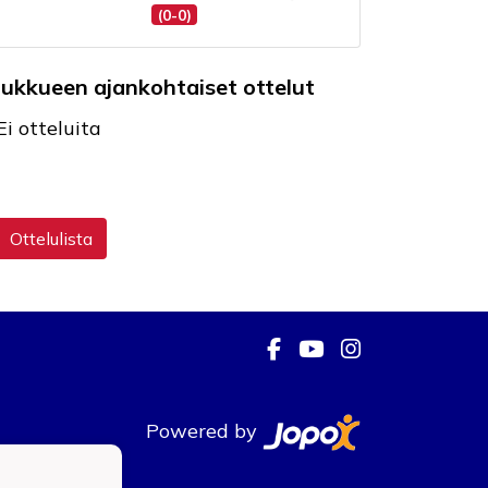
(0-0)
oukkueen ajankohtaiset ottelut
Ei otteluita
Ottelulista
Powered by