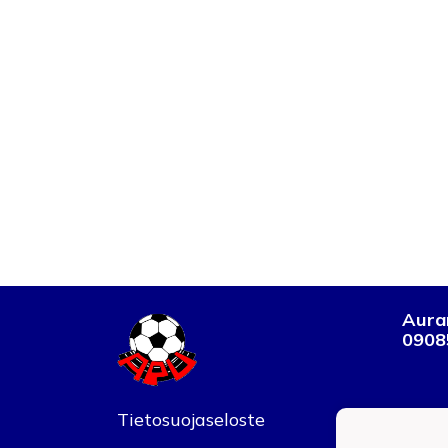
Auran
0908
Tietosuojaseloste