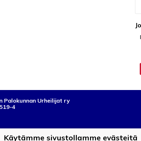
J
 Palokunnan Urheilijat ry
519-4
Käytämme sivustollamme evästeitä