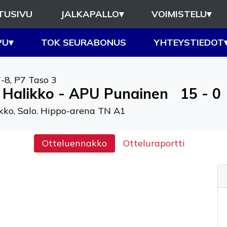
TUSIVU
JALKAPALLO
▾
VOIMISTELU
▾
PU
▾
TOK SEURABONUS
YHTEYSTIEDOT
7-8
,
P7 Taso 3
 Halikko - APU Punainen
15 - 0
kko, Salo. Hippo-arena TN A1
Otteluennakko
Otteluraportti