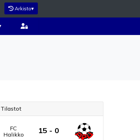
Arkisto
▾
▾
Tilastot
FC
15 - 0
Halikko