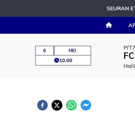
SEURAN E
A
P/T
6
HEI
FC
10.00
Hali