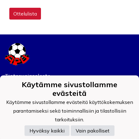
Ottelulista
Tietosuojaseloste
Käytämme sivustollamme
Auran Palokunnan Urheilijat ry
evästeitä
0908519-4
Käytämme sivustollamme evästeitä käyttökokemuksen
parantamiseksi sekä toiminnallisiin ja tilastollisiin
tarkoituksiin.
Hyväksy kaikki
Vain pakolliset
Powered by