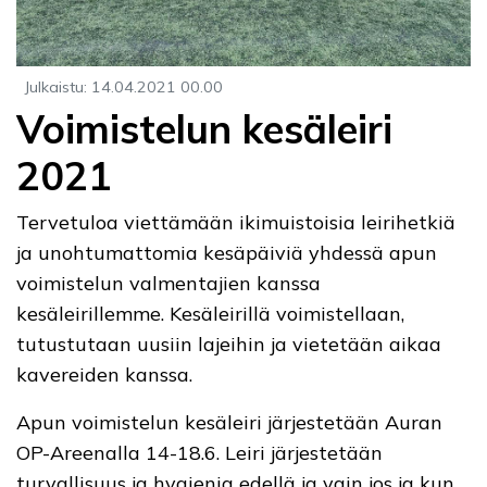
Julkaistu
:
14.04.2021
00.00
Voimistelun kesäleiri
2021
Tervetuloa viettämään ikimuistoisia leirihetkiä
ja unohtumattomia kesäpäiviä yhdessä apun
voimistelun valmentajien kanssa
kesäleirillemme. Kesäleirillä voimistellaan,
tutustutaan uusiin lajeihin ja vietetään aikaa
kavereiden kanssa.
Apun voimistelun kesäleiri järjestetään Auran
OP-Areenalla 14-18.6. Leiri järjestetään
turvallisuus ja hygienia edellä ja vain jos ja kun