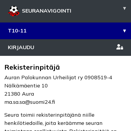
▾
SEURANAVIGOINTI
T10-11
▾
KIRJAUDU
Rekisterinpitäjä
Auran Palokunnan Urheilijat ry 0908519-4
Nälkämäentie 10
21380 Aura
ma.sa.sa@suomi24.fi
Seura toimii rekisterinpitäjänä niille
henkilötiedoille, joita keräämme seuran