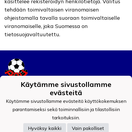
käsittelee rekisteröidyn henkilötietoja. Valitus
tehdään toimivaltaisen viranomaisen
ohjeistamalla tavalla suoraan toimivaltaiselle
viranomaiselle, joka Suomessa on
tietosuojavaltuutettu.
Käytämme sivustollamme
Tietosuojaseloste
evästeitä
Käytämme sivustollamme evästeitä käyttökokemuksen
Auran Palokunnan Urheilijat ry
0908519-4
parantamiseksi sekä toiminnallisiin ja tilastollisiin
tarkoituksiin.
Hyväksy kaikki
Vain pakolliset