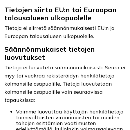
Tietojen siirto EU:n tai Euroopan
talousalueen ulkopuolelle
Tietoja ei siirretä säännönmukaisesti EU:n ja
Euroopan talousalueen ulkopuolelle.
Säännönmukaiset tietojen
luovutukset
Tietoja ei luovuteta säännönmukaisesti. Seura ei
myy tai vuokraa rekisteröidyn henkilötietoja
kolmansille osapuolille. Tietoja luovutetaan
kolmansille osapuolille vain seuraavissa
tapauksissa:
Voimme luovuttaa käyttäjän henkilötietoja
toimivaltaisten viranomaisten tai muiden
tahojen esittämien vaatimusten
edellyttämällä, kulloinkin voimassaolevaan