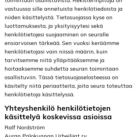
toimintaan osallistuvista. Rekisterinpitäjä on
vastuussa sille annetuista henkilötiedoista ja
niiden käsittelystä. Tietosuojassa kyse on
luottamuksesta, ja yksityisyytesi sekä
henkilötietojesi suojaaminen on seuralle
ensiarvoisen tärkeää. Sen vuoksi keräämme
henkilötietojasi vain niissä määrin, kuin
tarvitsemme niitä ylläpitääksemme ja
hoitaaksemme suhdetta seuran toimintaan
osallistuviin. Tässä tietosuojaselosteessa on
käsitelty niitä periaatteita, joita seura toteuttaa
henkilötietoja käsittelyssä.
Yhteyshenkilö henkilötietojen
käsittelyä koskevissa asioissa
Ralf Nordström
Auran Palokunnan Urheilijat ry