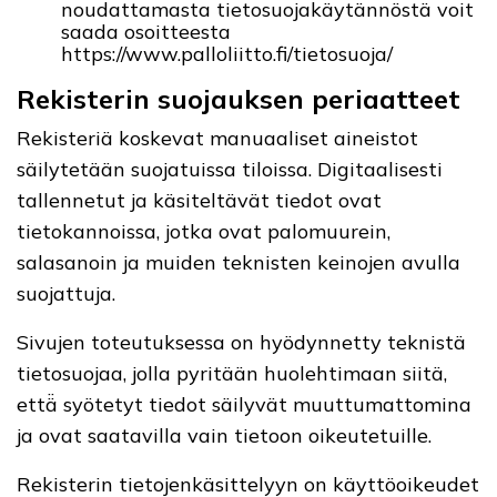
noudattamasta tietosuojakäytännöstä voit
saada osoitteesta
https://www.palloliitto.fi/tietosuoja/
Rekisterin suojauksen periaatteet
Rekisteriä koskevat manuaaliset aineistot
säilytetään suojatuissa tiloissa. Digitaalisesti
tallennetut ja käsiteltävät tiedot ovat
tietokannoissa, jotka ovat palomuurein,
salasanoin ja muiden teknisten keinojen avulla
suojattuja.
Sivujen toteutuksessa on hyödynnetty teknistä
tietosuojaa, jolla pyritään huolehtimaan siitä,
että̈ syötetyt tiedot säilyvät muuttumattomina
ja ovat saatavilla vain tietoon oikeutetuille.
Rekisterin tietojenkäsittelyyn on käyttöoikeudet