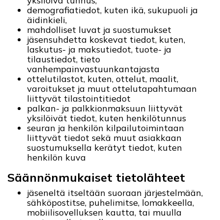
yksilöivä tunnus,
demografiatiedot, kuten ikä, sukupuoli ja
äidinkieli,
mahdolliset luvat ja suostumukset
jäsensuhdetta koskevat tiedot, kuten,
laskutus- ja maksutiedot, tuote- ja
tilaustiedot, tieto
vanhempainvastuunkantajasta
ottelutilastot, kuten, ottelut, maalit,
varoitukset ja muut ottelutapahtumaan
liittyvät tilastointitiedot
palkan- ja palkkionmaksuun liittyvät
yksilöivät tiedot, kuten henkilötunnus
seuran ja henkilön kilpailutoimintaan
liittyvät tiedot sekä muut asiakkaan
suostumuksella kerätyt tiedot, kuten
henkilön kuva
Säännönmukaiset tietolähteet
jäseneltä itseltään suoraan järjestelmään,
sähköpostitse, puhelimitse, lomakkeella,
mobiilisovelluksen kautta, tai muulla