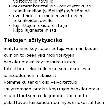
vastaavalla tavalla,
rekisterinkäsittelijän (pääkäyttäjä) tai
toimihenkilön (ylläpitäjä) syöttäminä
evästeiden tai muiden vastaavien
tekniikoiden avulla
lajiliittojen rekistereistä ja
kilpailujärjestelmistä
Tietojen säilytysaika
Säilytämme käyttäjän tietoja vain niin kauan
kuin on tarpeen yllä määriteltyjen
henkilötietojen käyttötarkoitusten
toteuttamiseksi kulloinkin voimassaolevan
lainsäädännön mukaisesti.
Voimme kuitenkin olla velvoitettuja
säilyttämään joitakin käyttäjän henkilötietoja
noudattaaksemme kirjanpito- tai muuta
pakottavaa lainsäädäntöä myös asiakassuhteen