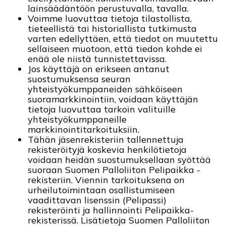
lainsäädäntöön perustuvalla, tavalla.
Voimme luovuttaa tietoja tilastollista,
tieteellistä tai historiallista tutkimusta
varten edellyttäen, että tiedot on muutettu
sellaiseen muotoon, että tiedon kohde ei
enää ole niistä tunnistettavissa.
Jos käyttäjä on erikseen antanut
suostumuksensa seuran
yhteistyökumppaneiden sähköiseen
suoramarkkinointiin, voidaan käyttäjän
tietoja luovuttaa tarkoin valituille
yhteistyökumppaneille
markkinointitarkoituksiin.
Tähän jäsenrekisteriin tallennettuja
rekisteröityjä koskevia henkilötietoja
voidaan heidän suostumuksellaan syöttää
suoraan Suomen Palloliiton Pelipaikka -
rekisteriin. Viennin tarkoituksena on
urheilutoimintaan osallistumiseen
vaadittavan lisenssin (Pelipassi)
rekisteröinti ja hallinnointi Pelipaikka-
rekisterissä. Lisätietoja Suomen Palloliiton