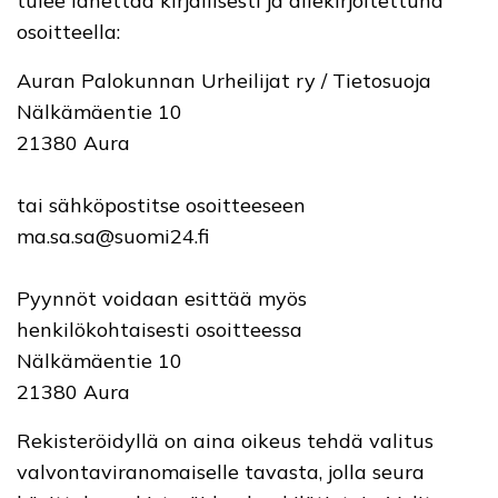
tulee lähettää kirjallisesti ja allekirjoitettuna
osoitteella:
Auran Palokunnan Urheilijat ry / Tietosuoja
Nälkämäentie 10
21380 Aura
tai sähköpostitse osoitteeseen
ma.sa.sa@suomi24.fi
Pyynnöt voidaan esittää myös
henkilökohtaisesti osoitteessa
Nälkämäentie 10
21380 Aura
Rekisteröidyllä on aina oikeus tehdä valitus
valvontaviranomaiselle tavasta, jolla seura