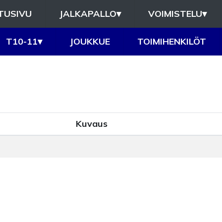
TUSIVU
JALKAPALLO
▾
VOIMISTELU
▾
T10-11
▾
JOUKKUE
TOIMIHENKILÖT
Kuvaus