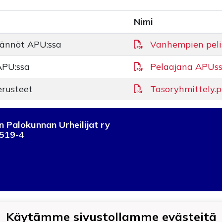
Nimi
ännöt APU:ssa
Vanhempien peli
APU:ssa
Pelaajana APUss
erusteet
Tasoryhmittely.p
 Palokunnan Urheilijat ry
519-4
Käytämme sivustollamme evästeitä