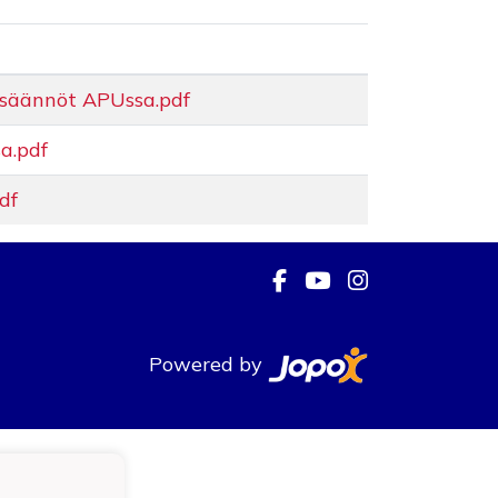
säännöt APUssa.pdf
a.pdf
df
Powered by