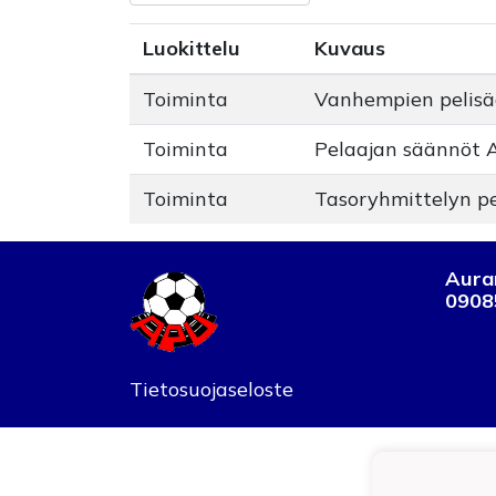
Luokittelu
Kuvaus
Toiminta
Vanhempien pelisä
Toiminta
Pelaajan säännöt 
Toiminta
Tasoryhmittelyn p
Auran
0908
Tietosuojaseloste