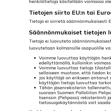
henkilötietoja käsitellään voimassa o
Tietojen siirto EU:n tai Eur
Tietoja ei siirretä säännönmukaisesti 
Säännönmukaiset tietojen 
Tietoja ei luovuteta säännönmukaisesti.
luovutetaan kolmansille osapuolille va
Voimme luovuttaa käyttäjän henki
edellyttämällä, kulloinkin voimas
Voimme luovuttaa tietoja tilastolli
sellaiseen muotoon, että tiedon ko
Jos käyttäjä on erikseen antanu
käyttäjän tietoja luovuttaa tarkoi
Tähän jäsenrekisteriin tallennett
suoraan Suomen Palloliiton Pelipa
lisenssin (Pelipassi) rekisteröinti
tietosuojakäytännöstä voit saada o