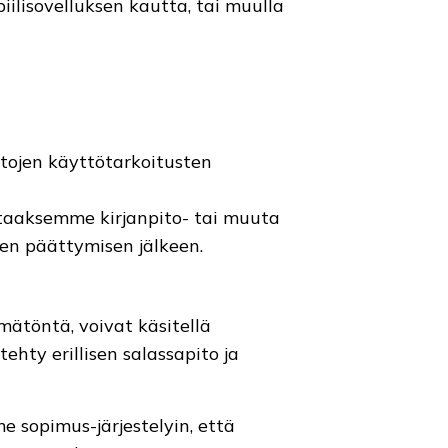
iilisovelluksen kautta, tai muulla
etojen käyttötarkoitusten
ttaaksemme kirjanpito- tai muuta
en päättymisen jälkeen.
mätöntä, voivat käsitellä
hty erillisen salassapito ja
e sopimus-järjestelyin, että