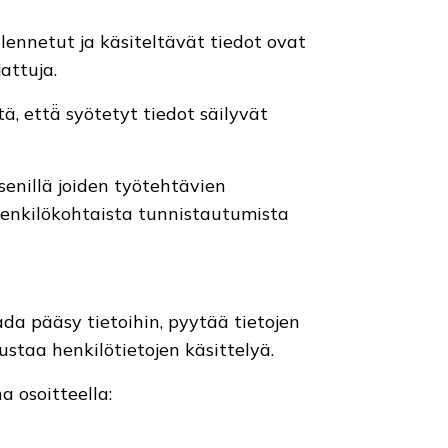
llennetut ja käsiteltävät tiedot ovat
attuja.
, että̈ syötetyt tiedot säilyvät
senillä joiden työtehtävien
henkilökohtaista tunnistautumista
da pääsy tietoihin, pyytää tietojen
tustaa henkilötietojen käsittelyä.
a osoitteella: