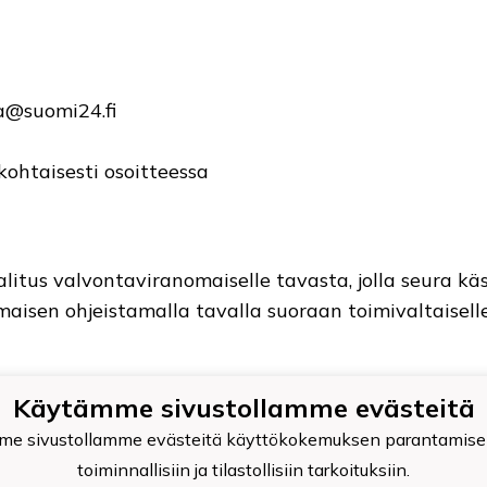
sa@suomi24.fi
ohtaisesti osoitteessa
litus valvontaviranomaiselle tavasta, jolla seura käsi
aisen ohjeistamalla tavalla suoraan toimivaltaisell
Käytämme sivustollamme evästeitä
 Palokunnan Urheilijat ry
e sivustollamme evästeitä käyttökokemuksen parantamise
519-4
toiminnallisiin ja tilastollisiin tarkoituksiin.