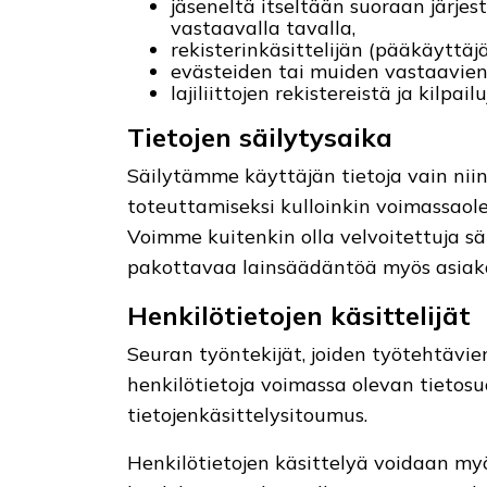
jäseneltä itseltään suoraan järjes
vastaavalla tavalla,
rekisterinkäsittelijän (pääkäyttäj
evästeiden tai muiden vastaavien
lajiliittojen rekistereistä ja kilpai
Tietojen säilytysaika
Säilytämme käyttäjän tietoja vain niin
toteuttamiseksi kulloinkin voimassaol
Voimme kuitenkin olla velvoitettuja s
pakottavaa lainsäädäntöä myös asiaka
Henkilötietojen käsittelijät
Seuran työntekijät, joiden työtehtävie
henkilötietoja voimassa olevan tietosu
tietojenkäsittelysitoumus.
Henkilötietojen käsittelyä voidaan myö