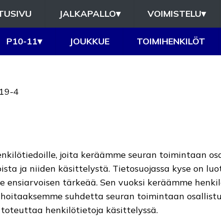
TUSIVU
JALKAPALLO
▾
VOIMISTELU
▾
P10-11
▾
JOUKKUE
TOIMIHENKILÖT
519-4
henkilötiedoille, joita keräämme seuran toimintaan osa
ista ja niiden käsittelystä. Tietosuojassa kyse on luo
le ensiarvoisen tärkeää. Sen vuoksi keräämme henkilö
hoitaaksemme suhdetta seuran toimintaan osallistuv
a toteuttaa henkilötietoja käsittelyssä.