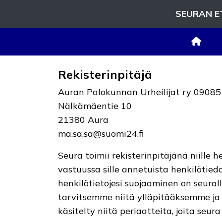
SEURAN E
Rekisterinpitäjä
Auran Palokunnan Urheilijat ry 0908
Nälkämäentie 10
21380 Aura
ma.sa.sa@suomi24.fi
Seura toimii rekisterinpitäjänä niille 
vastuussa sille annetuista henkilötiedo
henkilötietojesi suojaaminen on seural
tarvitsemme niitä ylläpitääksemme ja 
käsitelty niitä periaatteita, joita seur