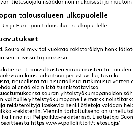
levan tietosuojalainsäädännön mukaisesti ja muutoin
oopan talousalueen ulkopuolelle
EU:n ja Euroopan talousalueen ulkopuolelle.
luovutukset
 Seura ei myy tai vuokraa rekisteröidyn henkilötieto
in seuraavissa tapauksissa:
lötietoja toimivaltaisten viranomaisten tai muiden
saolevaan lainsäädäntöön perustuvalla, tavalla.
sta, tieteellistä tai historiallista tutkimusta varte
hde ei enää ole niistä tunnistettavissa.
t suostumuksensa seuran yhteistyökumppaneiden sähk
n valituille yhteistyökumppaneille markkinointitarko
uja rekisteröityjä koskevia henkilötietoja voidaan h
ikka -rekisteriin. Viennin tarkoituksena on urheilu
 ja hallinnointi Pelipaikka-rekisterissä. Lisätietoja 
soitteesta https://www.palloliitto.fi/tietosuoja/