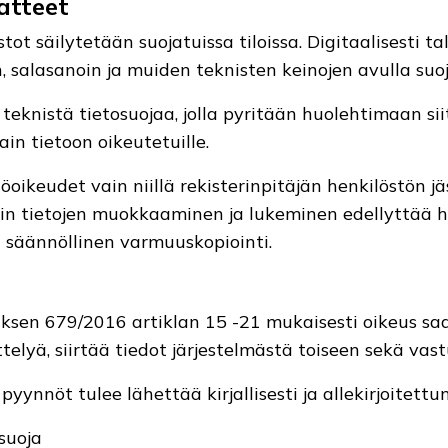
atteet
ot säilytetään suojatuissa tiloissa. Digitaalisesti ta
, salasanoin ja muiden teknisten keinojen avulla suoj
knistä tietosuojaa, jolla pyritään huolehtimaan siitä
n tietoon oikeutetuille.
öoikeudet vain niillä rekisterinpitäjän henkilöstön jä
erin tietojen muokkaaminen ja lukeminen edellyttää 
n säännöllinen varmuuskopiointi.
uksen 679/2016 artiklan 15 -21 mukaisesti oikeus saa
ttelyä, siirtää tiedot järjestelmästä toiseen sekä vas
pyynnöt tulee lähettää kirjallisesti ja allekirjoitettun
suoja