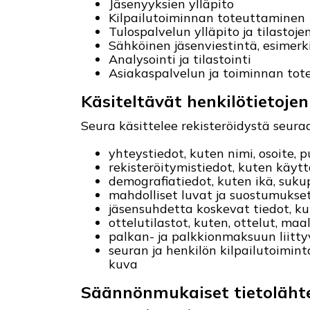
Jäsenyyksien ylläpito
Kilpailutoiminnan toteuttaminen
Tulospalvelun ylläpito ja tilastoje
Sähköinen jäsenviestintä, esimerk
Analysointi ja tilastointi
Asiakaspalvelun ja toiminnan to
Käsiteltävät henkilötietojen
Seura käsittelee rekisteröidystä seura
yhteystiedot, kuten nimi, osoite, 
rekisteröitymistiedot, kuten käyt
demografiatiedot, kuten ikä, sukupu
mahdolliset luvat ja suostumukse
jäsensuhdetta koskevat tiedot, ku
ottelutilastot, kuten, ottelut, ma
palkan- ja palkkionmaksuun liitty
seuran ja henkilön kilpailutoimin
kuva
Säännönmukaiset tietoläht