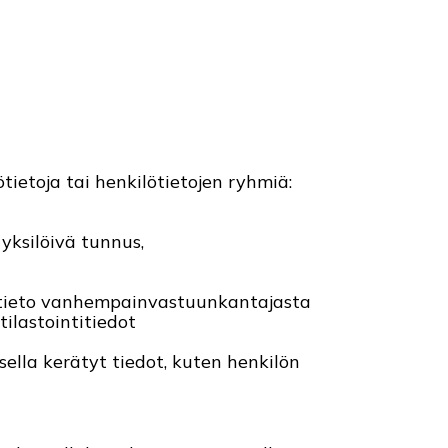
tietoja tai henkilötietojen ryhmiä:
yksilöivä tunnus,
t, tieto vanhempainvastuunkantajasta
tilastointitiedot
ella kerätyt tiedot, kuten henkilön