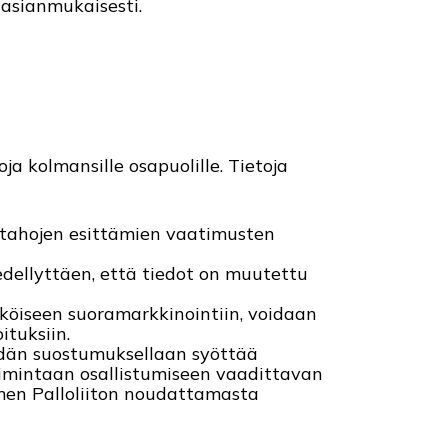
 asianmukaisesti.
ja kolmansille osapuolille. Tietoja
 tahojen esittämien vaatimusten
n edellyttäen, että tiedot on muutettu
öiseen suoramarkkinointiin, voidaan
ituksiin.
eidän suostumuksellaan syöttää
toimintaan osallistumiseen vaadittavan
Suomen Palloliiton noudattamasta