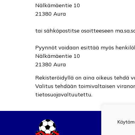
Nälkämäentie 10
21380 Aura
tai sähköpostitse osoitteeseen ma.sa.
Pyynnöt voidaan esittää myös henkilök
Nälkämäentie 10
21380 Aura
Rekisteröidyllä on aina oikeus tehdä va
Valitus tehdään toimivaltaisen viranom
tietosuojavaltuutettu.
Auran
Käytämm
0908