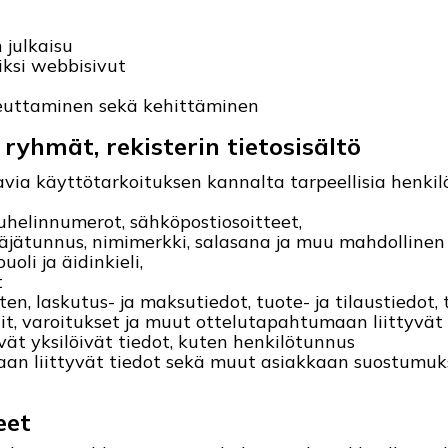
n julkaisu
iksi webbisivut
teuttaminen sekä kehittäminen
 ryhmät, rekisterin tietosisältö
avia käyttötarkoituksen kannalta tarpeellisia henkilö
puhelinnumerot, sähköpostiosoitteet,
täjätunnus, nimimerkki, salasana ja muu mahdollinen 
oli ja äidinkieli,
t
ten, laskutus- ja maksutiedot, tuote- ja tilaustiedo
alit, varoitukset ja muut ottelutapahtumaan liittyvät 
vät yksilöivät tiedot, kuten henkilötunnus
taan liittyvät tiedot sekä muut asiakkaan suostumuks
eet