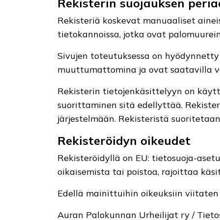
Rekisterin suojauksen peria
Rekisteriä koskevat manuaaliset aineist
tietokannoissa, jotka ovat palomuurein
Sivujen toteutuksessa on hyödynnetty te
muuttumattomina ja ovat saatavilla vai
Rekisterin tietojenkäsittelyyn on käytt
suorittaminen sitä edellyttää. Rekist
järjestelmään. Rekisteristä suoritetaa
Rekisteröidyn oikeudet
Rekisteröidyllä on EU: tietosuoja-aset
oikaisemista tai poistoa, rajoittaa käsi
Edellä mainittuihin oikeuksiin viitaten 
Auran Palokunnan Urheilijat ry / Tieto