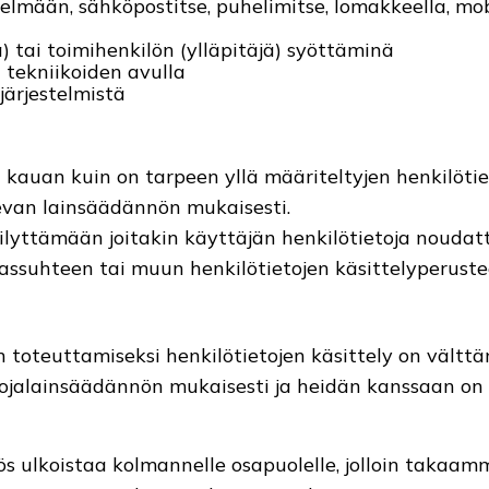
telmään, sähköpostitse, puhelimitse, lomakkeella, mob
ä) tai toimihenkilön (ylläpitäjä) syöttäminä
 tekniikoiden avulla
lujärjestelmistä
 kauan kuin on tarpeen yllä määriteltyjen henkilöti
evan lainsäädännön mukaisesti.
äilyttämään joitakin käyttäjän henkilötietoja nouda
ssuhteen tai muun henkilötietojen käsittelyperuste
n toteuttamiseksi henkilötietojen käsittely on välttä
ojalainsäädännön mukaisesti ja heidän kanssaan on te
s ulkoistaa kolmannelle osapuolelle, jolloin takaamm