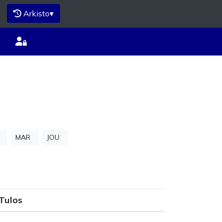
Arkisto
▾
MAR
JOU
Tulos