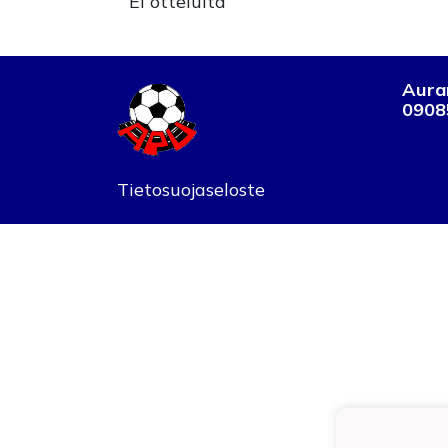
Ei otteluita
Auran
0908
Tietosuojaseloste