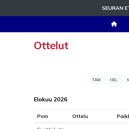
SEURAN E
Ottelut
TAM
HEL
Elokuu
2026
Pvm
Ottelu
Paik