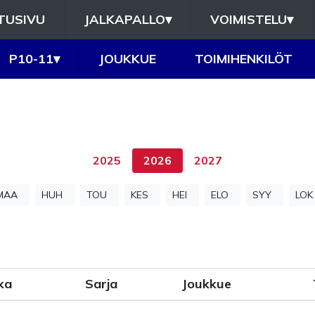
TUSIVU
JALKAPALLO
▾
VOIMISTELU
▾
P10-11
▾
JOUKKUE
TOIMIHENKILÖT
2025
2026
2027
MAA
HUH
TOU
KES
HEI
ELO
SYY
LOK
ka
Sarja
Joukkue