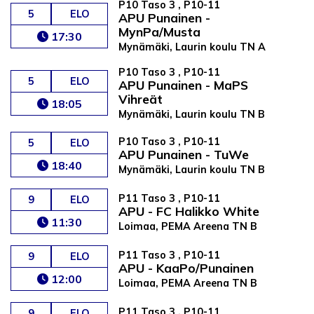
P10 Taso 3 , P10-11
5
ELO
APU Punainen -
MynPa/Musta
17:30
Mynämäki, Laurin koulu TN A
P10 Taso 3 , P10-11
5
ELO
APU Punainen - MaPS
Vihreät
18:05
Mynämäki, Laurin koulu TN B
P10 Taso 3 , P10-11
5
ELO
APU Punainen - TuWe
18:40
Mynämäki, Laurin koulu TN B
P11 Taso 3 , P10-11
9
ELO
APU - FC Halikko White
11:30
Loimaa, PEMA Areena TN B
P11 Taso 3 , P10-11
9
ELO
APU - KaaPo/Punainen
12:00
Loimaa, PEMA Areena TN B
P11 Taso 3 , P10-11
9
ELO