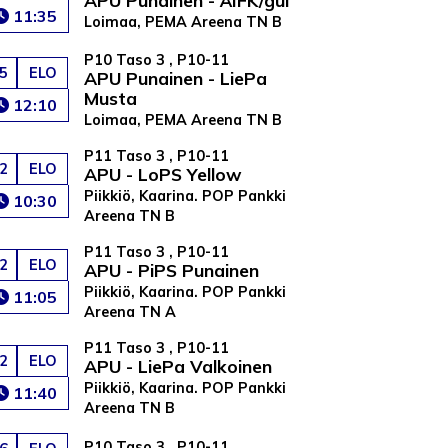
11:35
Loimaa, PEMA Areena TN B
P10 Taso 3 , P10-11
5
ELO
APU Punainen - LiePa
Musta
12:10
Loimaa, PEMA Areena TN B
P11 Taso 3 , P10-11
2
ELO
APU - LoPS Yellow
Piikkiö, Kaarina. POP Pankki
10:30
Areena TN B
P11 Taso 3 , P10-11
2
ELO
APU - PiPS Punainen
Piikkiö, Kaarina. POP Pankki
11:05
Areena TN A
P11 Taso 3 , P10-11
2
ELO
APU - LiePa Valkoinen
Piikkiö, Kaarina. POP Pankki
11:40
Areena TN B
P10 Taso 3 , P10-11