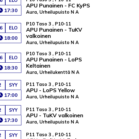
6
ELO
APU Punainen - FC KyPS
17:30
Aura, Urheilupuisto N A
P10 Taso 3 , P10-11
6
ELO
APU Punainen - TuKV
valkoinen
18:00
Aura, Urheilupuisto N A
P10 Taso 3 , P10-11
6
ELO
APU Punainen - LoPS
Keltainen
18:30
Aura, Urheilukenttä N A
P11 Taso 3 , P10-11
2
SYY
APU - LoPS Yellow
17:00
Aura, Urheilupuisto N A
P11 Taso 3 , P10-11
2
SYY
APU - TuKV valkoinen
17:30
Aura, Urheilupuisto N A
P11 Taso 3 , P10-11
2
SYY