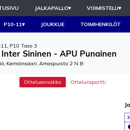
TUSIVU
JALKAPALLO
▾
VOIMISTELU
▾
P10-11
▾
JOUKKUE
TOIMIHENKILÖT
-11
,
P10 Taso 3
 Inter Sininen - APU Punainen
ö, Kemiönsaari. Amospuisto 2 N B
Otteluennakko
Otteluraportti
J
3