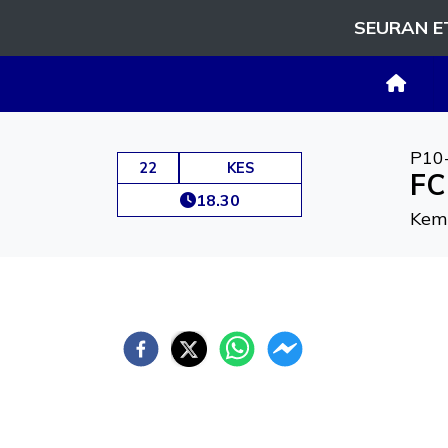
SEURAN E
P10
22
KES
FC
18.30
Kemi