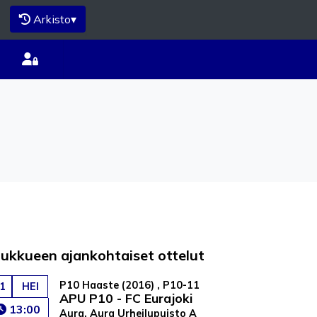
Arkisto
▾
oukkueen ajankohtaiset ottelut
P10 Haaste (2016) , P10-11
1
HEI
APU P10 - FC Eurajoki
13:00
Aura, Aura Urheilupuisto A