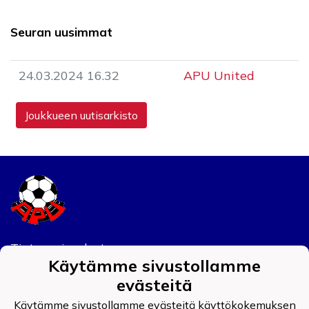
Seuran uusimmat
24.03.2024 16.32
APU United
Joukkueen uutisarkisto
Tietosuojaseloste
Käytämme sivustollamme
Auran Palokunnan Urheilijat ry
evästeitä
0908519-4
Käytämme sivustollamme evästeitä käyttökokemuksen