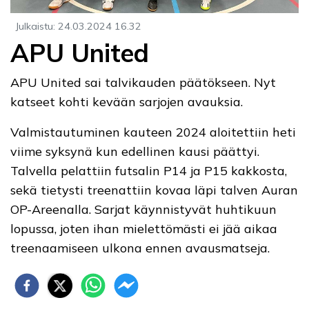
Julkaistu
:
24.03.2024
16.32
APU United
APU United sai talvikauden päätökseen. Nyt
katseet kohti kevään sarjojen avauksia.
Valmistautuminen kauteen 2024 aloitettiin heti
viime syksynä kun edellinen kausi päättyi.
Talvella pelattiin futsalin P14 ja P15 kakkosta,
sekä tietysti treenattiin kovaa läpi talven Auran
OP-Areenalla. Sarjat käynnistyvät huhtikuun
lopussa, joten ihan mielettömästi ei jää aikaa
treenaamiseen ulkona ennen avausmatseja.