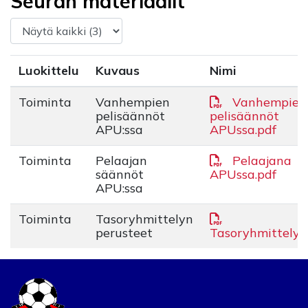
Seuran materiaalit
Luokittelu
Kuvaus
Nimi
Toiminta
Vanhempien
Vanhempien
pelisäännöt
pelisäännöt
APU:ssa
APUssa.pdf
Toiminta
Pelaajan
Pelaajana
säännöt
APUssa.pdf
APU:ssa
Toiminta
Tasoryhmittelyn
perusteet
Tasoryhmittely.