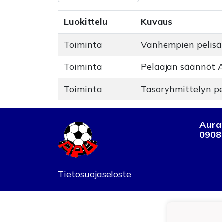
Luokittelu
Kuvaus
Toiminta
Vanhempien pelisä
Toiminta
Pelaajan säännöt 
Toiminta
Tasoryhmittelyn p
Auran
0908
Tietosuojaseloste