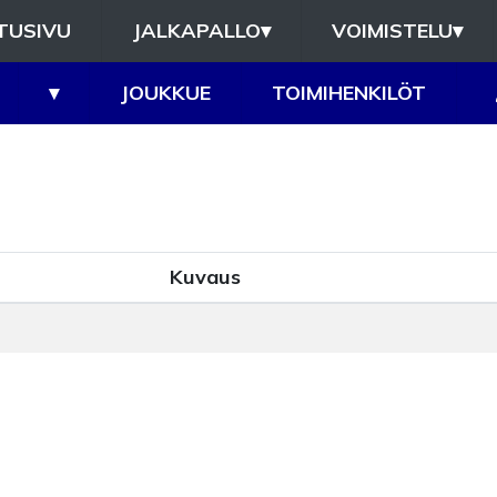
TUSIVU
JALKAPALLO
▾
VOIMISTELU
▾
▾
JOUKKUE
TOIMIHENKILÖT
Kuvaus