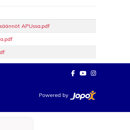
säännöt APUssa.pdf
a.pdf
df
Powered by