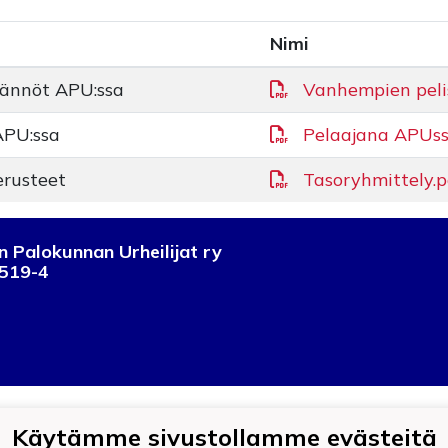
Nimi
ännöt APU:ssa
Vanhempien peli
APU:ssa
Pelaajana APUss
erusteet
Tasoryhmittely.p
 Palokunnan Urheilijat ry
519-4
Käytämme sivustollamme evästeitä