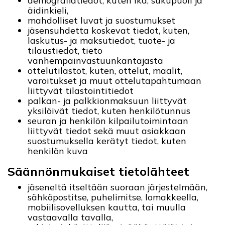
demografiatiedot, kuten ikä, sukupuoli ja
äidinkieli,
mahdolliset luvat ja suostumukset
jäsensuhdetta koskevat tiedot, kuten,
laskutus- ja maksutiedot, tuote- ja
tilaustiedot, tieto
vanhempainvastuunkantajasta
ottelutilastot, kuten, ottelut, maalit,
varoitukset ja muut ottelutapahtumaan
liittyvät tilastointitiedot
palkan- ja palkkionmaksuun liittyvät
yksilöivät tiedot, kuten henkilötunnus
seuran ja henkilön kilpailutoimintaan
liittyvät tiedot sekä muut asiakkaan
suostumuksella kerätyt tiedot, kuten
henkilön kuva
Säännönmukaiset tietolähteet
jäseneltä itseltään suoraan järjestelmään,
sähköpostitse, puhelimitse, lomakkeella,
mobiilisovelluksen kautta, tai muulla
vastaavalla tavalla,