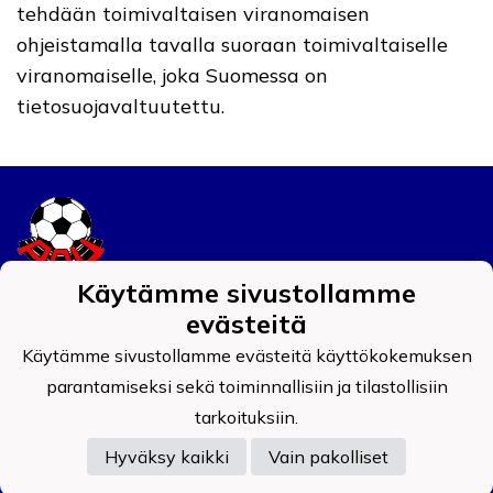
tehdään toimivaltaisen viranomaisen
ohjeistamalla tavalla suoraan toimivaltaiselle
viranomaiselle, joka Suomessa on
tietosuojavaltuutettu.
Käytämme sivustollamme
Tietosuojaseloste
evästeitä
Käytämme sivustollamme evästeitä käyttökokemuksen
Auran Palokunnan Urheilijat ry
0908519-4
parantamiseksi sekä toiminnallisiin ja tilastollisiin
tarkoituksiin.
Hyväksy kaikki
Vain pakolliset