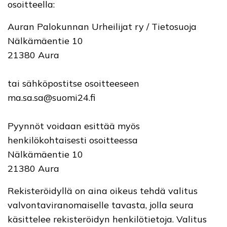
osoitteella:
Auran Palokunnan Urheilijat ry / Tietosuoja
Nälkämäentie 10
21380 Aura
tai sähköpostitse osoitteeseen
ma.sa.sa@suomi24.fi
Pyynnöt voidaan esittää myös
henkilökohtaisesti osoitteessa
Nälkämäentie 10
21380 Aura
Rekisteröidyllä on aina oikeus tehdä valitus
valvontaviranomaiselle tavasta, jolla seura
käsittelee rekisteröidyn henkilötietoja. Valitus