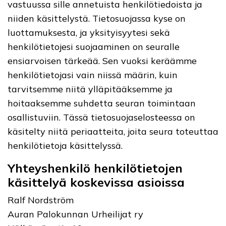
vastuussa sille annetuista henkilötiedoista ja
niiden käsittelystä. Tietosuojassa kyse on
luottamuksesta, ja yksityisyytesi sekä
henkilötietojesi suojaaminen on seuralle
ensiarvoisen tärkeää. Sen vuoksi keräämme
henkilötietojasi vain niissä määrin, kuin
tarvitsemme niitä ylläpitääksemme ja
hoitaaksemme suhdetta seuran toimintaan
osallistuviin. Tässä tietosuojaselosteessa on
käsitelty niitä periaatteita, joita seura toteuttaa
henkilötietoja käsittelyssä.
Yhteyshenkilö henkilötietojen
käsittelyä koskevissa asioissa
Ralf Nordström
Auran Palokunnan Urheilijat ry