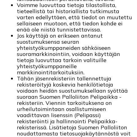
Voimme luovuttaa tietoja tilastollista,
tieteellistä tai historiallista tutkimusta
varten edellyttäen, että tiedot on muutettu
sellaiseen muotoon, että tiedon kohde ei
enää ole niistä tunnistettavissa.
Jos käyttäjä on erikseen antanut
suostumuksensa seuran
yhteistyökumppaneiden sähköiseen
suoramarkkinointiin, voidaan käyttäjän
tietoja luovuttaa tarkoin valituille
yhteistyökumppaneille
markkinointitarkoituksiin.
Tähän jäsenrekisteriin tallennettuja
rekisteröityjä koskevia henkilötietoja
voidaan heidän suostumuksellaan syöttää
suoraan Suomen Palloliiton Pelipaikka -
rekisteriin. Viennin tarkoituksena on
urheilutoimintaan osallistumiseen
vaadittavan lisenssin (Pelipassi)
rekisteröinti ja hallinnointi Pelipaikka-
rekisterissä. Lisätietoja Suomen Palloliiton
noudattamasta tietosuojakäytännöstä voit