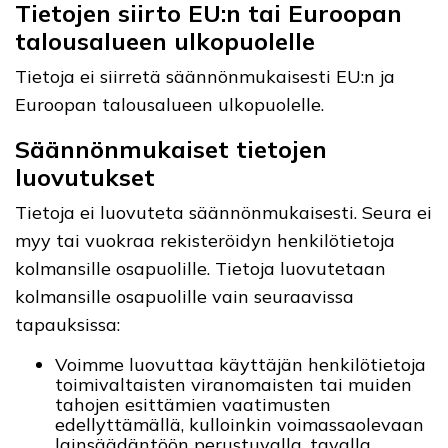
Tietojen siirto EU:n tai Euroopan
talousalueen ulkopuolelle
Tietoja ei siirretä säännönmukaisesti EU:n ja
Euroopan talousalueen ulkopuolelle.
Säännönmukaiset tietojen
luovutukset
Tietoja ei luovuteta säännönmukaisesti. Seura ei
myy tai vuokraa rekisteröidyn henkilötietoja
kolmansille osapuolille. Tietoja luovutetaan
kolmansille osapuolille vain seuraavissa
tapauksissa:
Voimme luovuttaa käyttäjän henkilötietoja
toimivaltaisten viranomaisten tai muiden
tahojen esittämien vaatimusten
edellyttämällä, kulloinkin voimassaolevaan
lainsäädäntöön perustuvalla, tavalla.