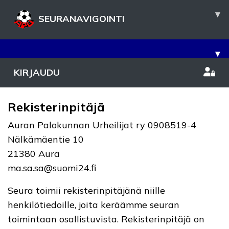
▾
SEURANAVIGOINTI
▾
KIRJAUDU
Rekisterinpitäjä
Auran Palokunnan Urheilijat ry 0908519-4
Nälkämäentie 10
21380 Aura
ma.sa.sa@suomi24.fi
Seura toimii rekisterinpitäjänä niille
henkilötiedoille, joita keräämme seuran
toimintaan osallistuvista. Rekisterinpitäjä on