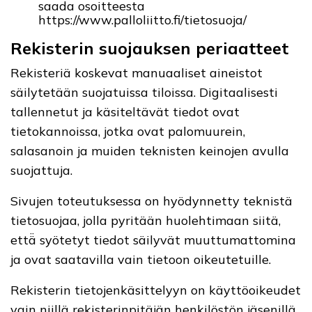
saada osoitteesta
https://www.palloliitto.fi/tietosuoja/
Rekisterin suojauksen periaatteet
Rekisteriä koskevat manuaaliset aineistot
säilytetään suojatuissa tiloissa. Digitaalisesti
tallennetut ja käsiteltävät tiedot ovat
tietokannoissa, jotka ovat palomuurein,
salasanoin ja muiden teknisten keinojen avulla
suojattuja.
Sivujen toteutuksessa on hyödynnetty teknistä
tietosuojaa, jolla pyritään huolehtimaan siitä,
että̈ syötetyt tiedot säilyvät muuttumattomina
ja ovat saatavilla vain tietoon oikeutetuille.
Rekisterin tietojenkäsittelyyn on käyttöoikeudet
vain niillä rekisterinpitäjän henkilöstön jäsenillä