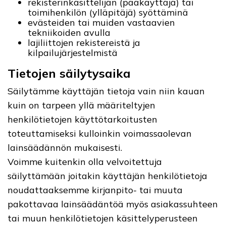
rekisterinkäsittelijän (pääkäyttäjä) tai
toimihenkilön (ylläpitäjä) syöttäminä
evästeiden tai muiden vastaavien
tekniikoiden avulla
lajiliittojen rekistereistä ja
kilpailujärjestelmistä
Tietojen säilytysaika
Säilytämme käyttäjän tietoja vain niin kauan
kuin on tarpeen yllä määriteltyjen
henkilötietojen käyttötarkoitusten
toteuttamiseksi kulloinkin voimassaolevan
lainsäädännön mukaisesti.
Voimme kuitenkin olla velvoitettuja
säilyttämään joitakin käyttäjän henkilötietoja
noudattaaksemme kirjanpito- tai muuta
pakottavaa lainsäädäntöä myös asiakassuhteen
tai muun henkilötietojen käsittelyperusteen