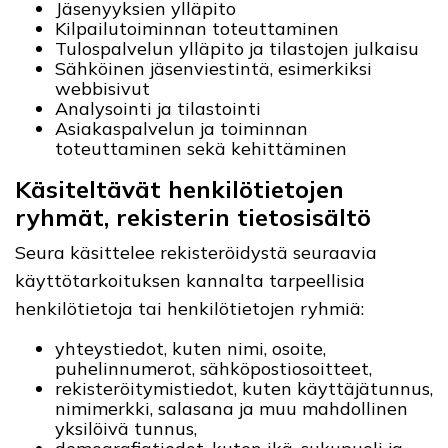
Jäsenyyksien ylläpito
Kilpailutoiminnan toteuttaminen
Tulospalvelun ylläpito ja tilastojen julkaisu
Sähköinen jäsenviestintä, esimerkiksi
webbisivut
Analysointi ja tilastointi
Asiakaspalvelun ja toiminnan
toteuttaminen sekä kehittäminen
Käsiteltävät henkilötietojen
ryhmät, rekisterin tietosisältö
Seura käsittelee rekisteröidystä seuraavia
käyttötarkoituksen kannalta tarpeellisia
henkilötietoja tai henkilötietojen ryhmiä:
yhteystiedot, kuten nimi, osoite,
puhelinnumerot, sähköpostiosoitteet,
rekisteröitymistiedot, kuten käyttäjätunnus,
nimimerkki, salasana ja muu mahdollinen
yksilöivä tunnus,