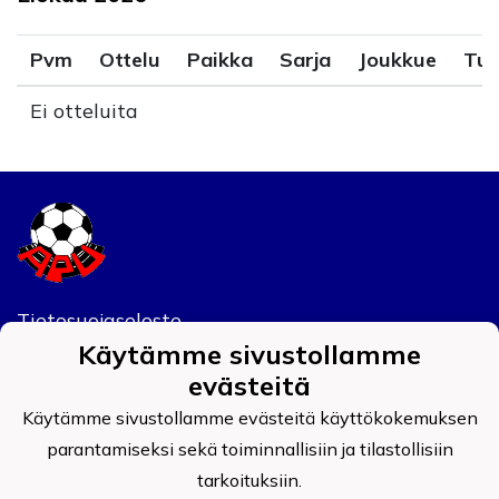
Pvm
Ottelu
Paikka
Sarja
Joukkue
Tul
Ei otteluita
Tietosuojaseloste
Käytämme sivustollamme
Auran Palokunnan Urheilijat ry
evästeitä
0908519-4
Käytämme sivustollamme evästeitä käyttökokemuksen
parantamiseksi sekä toiminnallisiin ja tilastollisiin
tarkoituksiin.