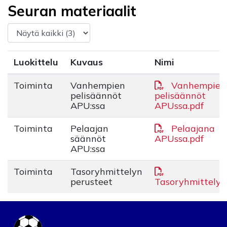
Seuran materiaalit
Luokittelu
Kuvaus
Nimi
Toiminta
Vanhempien
Vanhempien
pelisäännöt
pelisäännöt
APU:ssa
APUssa.pdf
Toiminta
Pelaajan
Pelaajana
säännöt
APUssa.pdf
APU:ssa
Toiminta
Tasoryhmittelyn
perusteet
Tasoryhmittely.