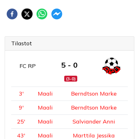
Tilastot
5 - 0
FC RP
(3-0)
3
'
Maali
Berndtson Marke
9
'
Maali
Berndtson Marke
25
'
Maali
Salviander Anni
43
'
Maali
Marttila Jessika