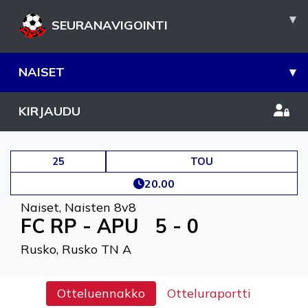
▾
SEURANAVIGOINTI
NAISET
▾
KIRJAUDU
25
TOU
20.00
Naiset
,
Naisten 8v8
FC RP - APU
5 - 0
Rusko, Rusko TN A
Otteluennakko
Otteluraportti