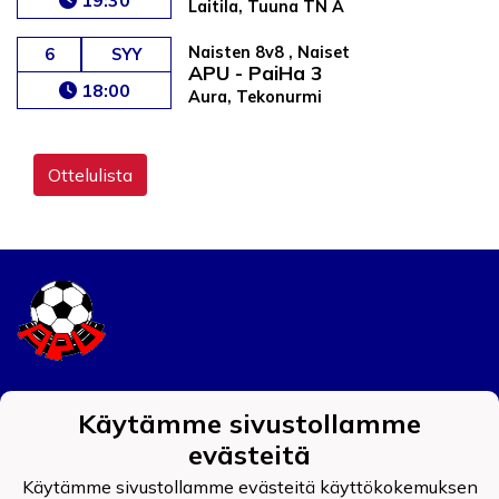
19:30
Laitila, Tuuna TN A
Naisten 8v8 , Naiset
6
SYY
APU - PaiHa 3
18:00
Aura, Tekonurmi
Ottelulista
Tietosuojaseloste
Käytämme sivustollamme
Auran Palokunnan Urheilijat ry
evästeitä
0908519-4
Käytämme sivustollamme evästeitä käyttökokemuksen