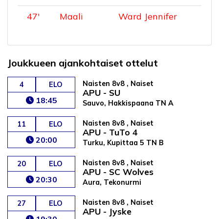
47
'
Maali
Ward Jennifer
Joukkueen ajankohtaiset ottelut
Naisten 8v8 , Naiset
4
ELO
APU - SU
18:45
Sauvo, Hakkispaana TN A
Naisten 8v8 , Naiset
11
ELO
APU - TuTo 4
20:00
Turku, Kupittaa 5 TN B
Naisten 8v8 , Naiset
20
ELO
APU - SC Wolves
20:30
Aura, Tekonurmi
Naisten 8v8 , Naiset
27
ELO
APU - Jyske