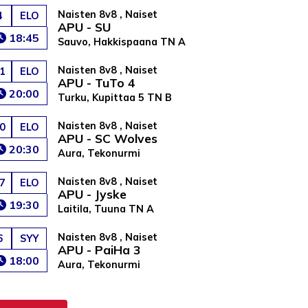
Naisten 8v8 , Naiset
4
ELO
APU - SU
18:45
Sauvo, Hakkispaana TN A
Naisten 8v8 , Naiset
1
ELO
APU - TuTo 4
20:00
Turku, Kupittaa 5 TN B
Naisten 8v8 , Naiset
0
ELO
APU - SC Wolves
20:30
Aura, Tekonurmi
Naisten 8v8 , Naiset
7
ELO
APU - Jyske
19:30
Laitila, Tuuna TN A
Naisten 8v8 , Naiset
6
SYY
APU - PaiHa 3
18:00
Aura, Tekonurmi