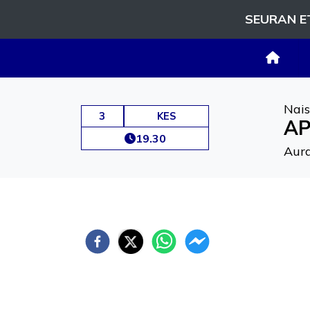
SEURAN E
Nais
3
KES
AP
19.30
Aura