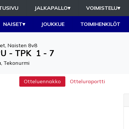
TUSIVU
JALKAPALLO
▾
VOIMISTELU
▾
NAISET
▾
JOUKKUE
TOIMIHENKILÖT
et
,
Naisten 8v8
U - TPK
1 - 7
, Tekonurmi
Otteluennakko
Otteluraportti