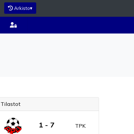
Arkisto
▾
Tilastot
1 - 7
TPK