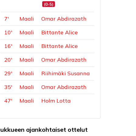
(0-5)
7
'
Maali
Omar Abdirazath
10
'
Maali
Bittante Alice
16
'
Maali
Bittante Alice
20
'
Maali
Omar Abdirazath
29
'
Maali
Riihimäki Susanna
35
'
Maali
Omar Abdirazath
47
'
Maali
Holm Lotta
oukkueen ajankohtaiset ottelut