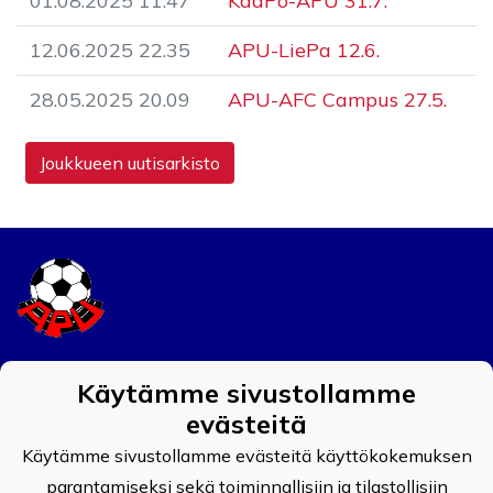
01.08.2025 11.47
KaaPo-APU 31.7.
12.06.2025 22.35
APU-LiePa 12.6.
28.05.2025 20.09
APU-AFC Campus 27.5.
Joukkueen uutisarkisto
Tietosuojaseloste
Käytämme sivustollamme
evästeitä
Auran Palokunnan Urheilijat ry
0908519-4
Käytämme sivustollamme evästeitä käyttökokemuksen
parantamiseksi sekä toiminnallisiin ja tilastollisiin