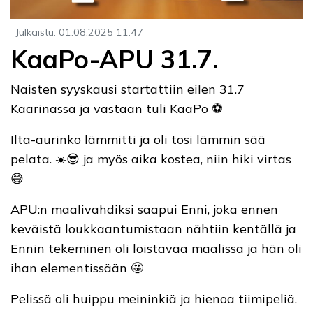
Julkaistu
:
01.08.2025
11.47
KaaPo-APU 31.7.
Naisten syyskausi startattiin eilen 31.7
Kaarinassa ja vastaan tuli KaaPo ⚽️
Ilta-aurinko lämmitti ja oli tosi lämmin sää
pelata. ☀️😎 ja myös aika kostea, niin hiki virtas
😅
APU:n maalivahdiksi saapui Enni, joka ennen
keväistä loukkaantumistaan nähtiin kentällä ja
Ennin tekeminen oli loistavaa maalissa ja hän oli
ihan elementissään 🤩
Pelissä oli huippu meininkiä ja hienoa tiimipeliä.