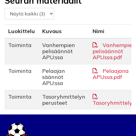
Seuran materiaalit
Luokittelu
Kuvaus
Nimi
Toiminta
Vanhempien
Vanhempien
pelisäännöt
pelisäännöt
APU:ssa
APUssa.pdf
Toiminta
Pelaajan
Pelaajana
säännöt
APUssa.pdf
APU:ssa
Toiminta
Tasoryhmittelyn
perusteet
Tasoryhmittely.