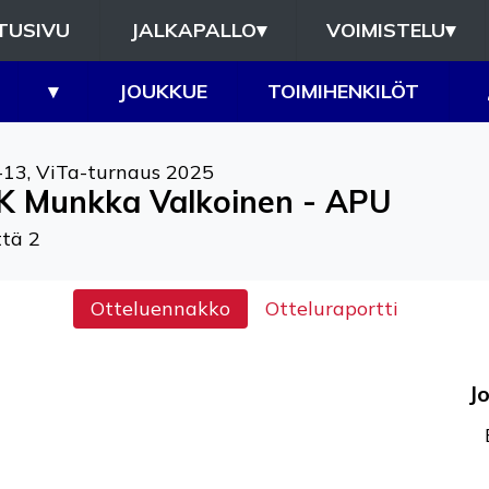
TUSIVU
JALKAPALLO
▾
VOIMISTELU
▾
▾
JOUKKUE
TOIMIHENKILÖT
-13
,
ViTa-turnaus 2025
K Munkka Valkoinen - APU
tä 2
Otteluennakko
Otteluraportti
J