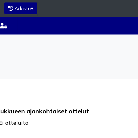
Arkisto
▾
oukkueen ajankohtaiset ottelut
Ei otteluita