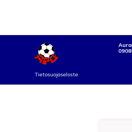
Auran
0908
Tietosuojaseloste