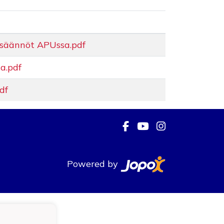
säännöt APUssa.pdf
a.pdf
df
Powered by