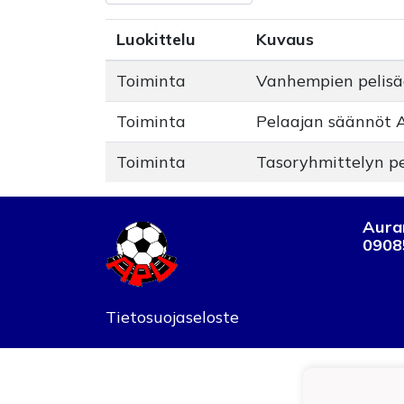
Luokittelu
Kuvaus
Toiminta
Vanhempien pelisä
Toiminta
Pelaajan säännöt 
Toiminta
Tasoryhmittelyn p
Auran
0908
Tietosuojaseloste