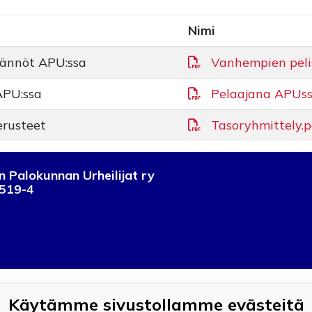
Nimi
ännöt APU:ssa
Vanhempien peli
APU:ssa
Pelaajana APUss
erusteet
Tasoryhmittely.p
 Palokunnan Urheilijat ry
519-4
Käytämme sivustollamme evästeitä