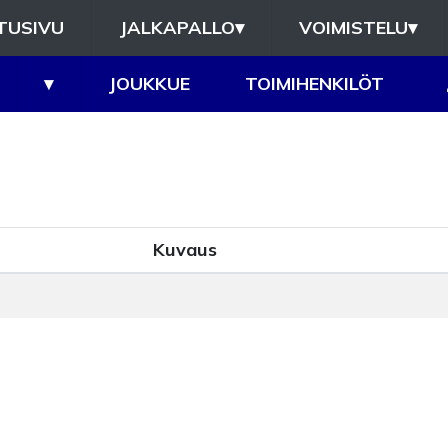
TUSIVU
JALKAPALLO
▾
VOIMISTELU
▾
▾
JOUKKUE
TOIMIHENKILÖT
Kuvaus