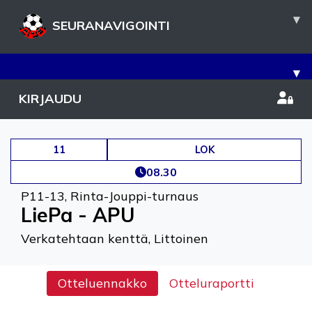
▾
SEURANAVIGOINTI
▾
KIRJAUDU
11
LOK
08.30
P11-13
,
Rinta-Jouppi-turnaus
LiePa - APU
Verkatehtaan kenttä, Littoinen
Otteluennakko
Otteluraportti