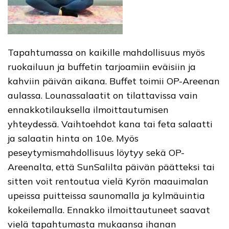
Tapahtumassa on kaikille mahdollisuus myös
ruokailuun ja buffetin tarjoamiin eväisiin ja
kahviin päivän aikana. Buffet toimii OP-Areenan
aulassa. Lounassalaatit on tilattavissa vain
ennakkotilauksella ilmoittautumisen
yhteydessä. Vaihtoehdot kana tai feta salaatti
ja salaatin hinta on 10e. Myös
peseytymismahdollisuus löytyy sekä OP-
Areenalta, että SunSalilta päivän päätteksi tai
sitten voit rentoutua vielä Kyrön maauimalan
upeissa puitteissa saunomalla ja kylmäuintia
kokeilemalla. Ennakko ilmoittautuneet saavat
vielä tapahtumasta mukaansa ihanan