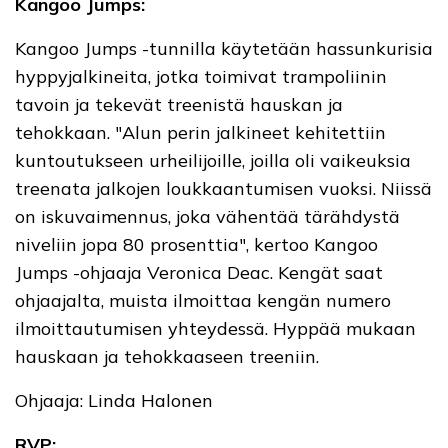
Kangoo Jumps:
Kangoo Jumps -tunnilla käytetään hassunkurisia
hyppyjalkineita, jotka toimivat trampoliinin
tavoin ja tekevät treenistä hauskan ja
tehokkaan. "Alun perin jalkineet kehitettiin
kuntoutukseen urheilijoille, joilla oli vaikeuksia
treenata jalkojen loukkaantumisen vuoksi. Niissä
on iskuvaimennus, joka vähentää tärähdystä
niveliin
jopa 80 prosenttia", kertoo Kangoo
Jumps -ohjaaja Veronica Deac. Kengät saat
ohjaajalta, muista ilmoittaa kengän numero
ilmoittautumisen yhteydessä. Hyppää mukaan
hauskaan ja tehokkaaseen treeniin.
Ohjaaja: Linda Halonen
RVP: