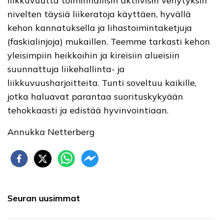
liikkuvuutta toiminnallisin aktiivisin venytyksin
nivelten täysiä liikeratoja käyttäen, hyvällä
kehon kannatuksella ja lihastoimintaketjuja
(faskialinjoja) mukaillen. Teemme tarkasti kehon
yleisimpiin heikkoihin ja kireisiin alueisiin
suunnattuja liikehallinta- ja
liikkuvuusharjoitteita. Tunti soveltuu kaikille,
jotka haluavat parantaa suorituskykyään
tehokkaasti ja edistää hyvinvointiaan.
Annukka Netterberg
Seuran uusimmat