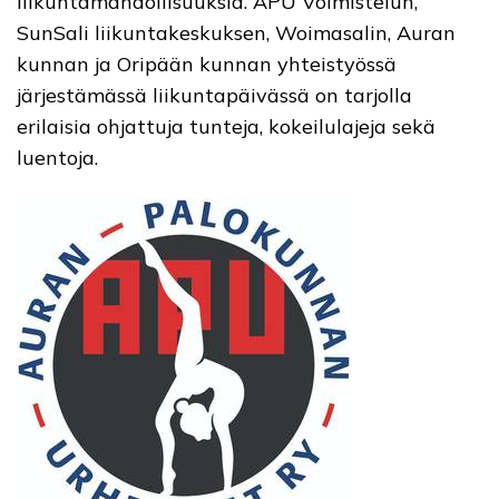
liikuntamahdollisuuksia. APU Voimistelun,
SunSali liikuntakeskuksen, Woimasalin, Auran
kunnan ja Oripään kunnan yhteistyössä
järjestämässä liikuntapäivässä on tarjolla
erilaisia ohjattuja tunteja, kokeilulajeja sekä
luentoja.