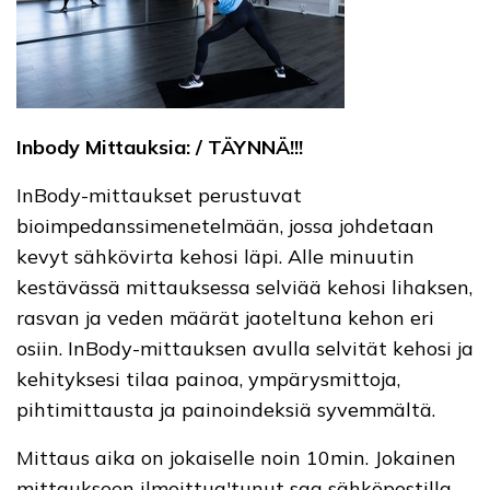
Inbody Mittauksia: / TÄYNNÄ!!!
InBody-mittaukset perustuvat
bioimpedanssimenetelmään, jossa johdetaan
kevyt sähkövirta kehosi läpi. Alle minuutin
kestävässä mittauksessa selviää kehosi lihaksen,
rasvan ja veden määrät jaoteltuna kehon eri
osiin. InBody-mittauksen avulla selvität kehosi ja
kehityksesi tilaa painoa, ympärysmittoja,
pihtimittausta ja painoindeksiä syvemmältä.
Mittaus aika on jokaiselle noin 10min. Jokainen
mittaukseen ilmoittua'tunut saa sähköpostilla