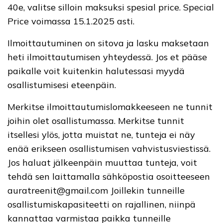
40e, valitse silloin maksuksi spesial price. Special
Price voimassa 15.1.2025 asti.
Ilmoittautuminen on sitova ja lasku maksetaan
heti ilmoittautumisen yhteydessä. Jos et pääse
paikalle voit kuitenkin halutessasi myydä
osallistumisesi eteenpäin.
Merkitse ilmoittautumislomakkeeseen ne tunnit
joihin olet osallistumassa. Merkitse tunnit
itsellesi ylös, jotta muistat ne, tunteja ei näy
enää erikseen osallistumisen vahvistusviestissä.
Jos haluat jälkeenpäin muuttaa tunteja, voit
tehdä sen laittamalla sähköpostia osoitteeseen
auratreenit@gmail.com Joillekin tunneille
osallistumiskapasiteetti on rajallinen, niinpä
kannattaa varmistaa paikka tunneille