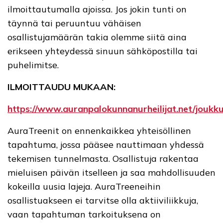
ilmoittautumalla ajoissa. Jos jokin tunti on
täynnä tai peruuntuu vähäisen
osallistujamäärän takia olemme siitä aina
erikseen yhteydessä sinuun sähköpostilla tai
puhelimitse.
ILMOITTAUDU MUKAAN:
https://www.auranpalokunnanurheilijat.net/joukkue
AuraTreenit on ennenkaikkea yhteisöllinen
tapahtuma, jossa pääsee nauttimaan yhdessä
tekemisen tunnelmasta. Osallistuja rakentaa
mieluisen päivän itselleen ja saa mahdollisuuden
kokeilla uusia lajeja. AuraTreeneihin
osallistuakseen ei tarvitse olla aktiiviliikkuja,
vaan tapahtuman tarkoituksena on