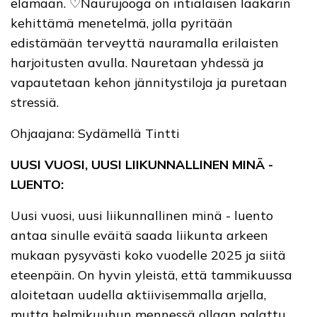
elämään. ♡Naurujooga on intialaisen lääkärin
kehittämä menetelmä, jolla pyritään
edistämään terveyttä nauramalla erilaisten
harjoitusten avulla. Nauretaan yhdessä ja
vapautetaan kehon jännitystiloja ja puretaan
stressiä.
Ohjaajana: Sydämellä Tintti
UUSI VUOSI, UUSI LIIKUNNALLINEN MINÄ -
LUENTO:
Uusi vuosi, uusi liikunnallinen minä - luento
antaa sinulle eväitä saada liikunta arkeen
mukaan pysyvästi koko vuodelle 2025 ja siitä
eteenpäin. On hyvin yleistä, että tammikuussa
aloitetaan uudella aktiivisemmalla arjella,
mutta helmikuuhun mennessä ollaan palattu