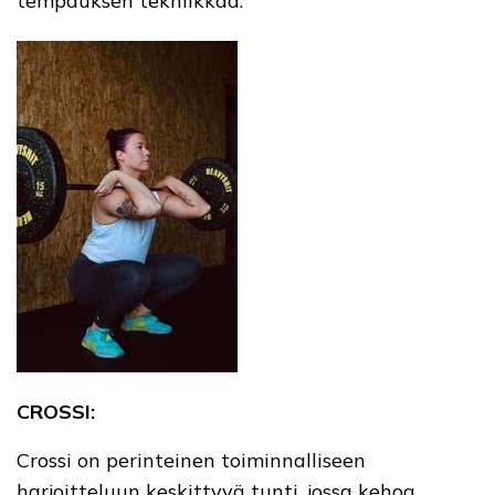
tempauksen tekniikkaa.
CROSSI:
Crossi on perinteinen toiminnalliseen
harjoitteluun keskittyvä tunti, jossa kehoa