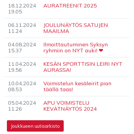
18.12.2024
AURATREENIT 2025
19.05
06.11.2024
JOULUNÄYTÖS SATUJEN
11.24
MAAILMA
04.08.2024
​Ilmoittautuminen Syksyn
15.37
ryhmiin on NYT auki! ❤
11.04.2024
KESÄN SPORTTISIN LEIRI NYT
19.56
AURASSA!
10.04.2024
Voimistelun kesäleirit pian
08.53
täällä taas!
05.04.2024
APU VOIMISTELU
11.26
KEVÄTNÄYTÖS 2024
Joukkueen uutisarkisto