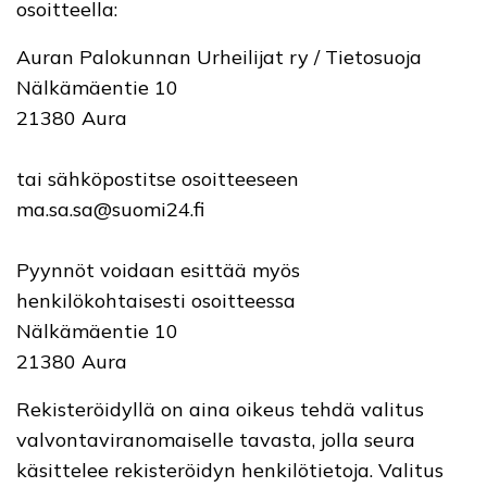
osoitteella:
Auran Palokunnan Urheilijat ry / Tietosuoja
Nälkämäentie 10
21380 Aura
tai sähköpostitse osoitteeseen
ma.sa.sa@suomi24.fi
Pyynnöt voidaan esittää myös
henkilökohtaisesti osoitteessa
Nälkämäentie 10
21380 Aura
Rekisteröidyllä on aina oikeus tehdä valitus
valvontaviranomaiselle tavasta, jolla seura
käsittelee rekisteröidyn henkilötietoja. Valitus