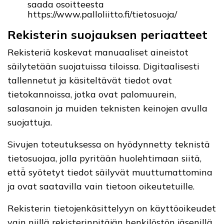
saada osoitteesta
https://www.palloliitto.fi/tietosuoja/
Rekisterin suojauksen periaatteet
Rekisteriä koskevat manuaaliset aineistot
säilytetään suojatuissa tiloissa. Digitaalisesti
tallennetut ja käsiteltävät tiedot ovat
tietokannoissa, jotka ovat palomuurein,
salasanoin ja muiden teknisten keinojen avulla
suojattuja.
Sivujen toteutuksessa on hyödynnetty teknistä
tietosuojaa, jolla pyritään huolehtimaan siitä,
että̈ syötetyt tiedot säilyvät muuttumattomina
ja ovat saatavilla vain tietoon oikeutetuille.
Rekisterin tietojenkäsittelyyn on käyttöoikeudet
vain niillä rekisterinpitäjän henkilöstön jäsenillä