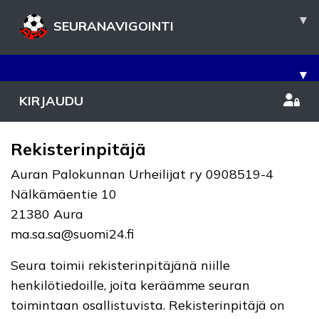
▾
SEURANAVIGOINTI
▾
KIRJAUDU
Rekisterinpitäjä
Auran Palokunnan Urheilijat ry 0908519-4
Nälkämäentie 10
21380 Aura
ma.sa.sa@suomi24.fi
Seura toimii rekisterinpitäjänä niille
henkilötiedoille, joita keräämme seuran
toimintaan osallistuvista. Rekisterinpitäjä on