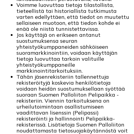
Voimme luovuttaa tietoja tilastollista,
tieteellistä tai historiallista tutkimusta
varten edellyttäen, että tiedot on muutettu
sellaiseen muotoon, että tiedon kohde ei
enää ole niistä tunnistettavissa.
Jos käyttäjä on erikseen antanut
suostumuksensa seuran
yhteistyökumppaneiden sähköiseen
suoramarkkinointiin, voidaan käyttäjän
tietoja luovuttaa tarkoin valituille
yhteistyökumppaneille
markkinointitarkoituksiin.
Tähän jäsenrekisteriin tallennettuja
rekisteröityjä koskevia henkilötietoja
voidaan heidän suostumuksellaan syöttää
suoraan Suomen Palloliiton Pelipaikka -
rekisteriin. Viennin tarkoituksena on
urheilutoimintaan osallistumiseen
vaadittavan lisenssin (Pelipassi)
rekisteröinti ja hallinnointi Pelipaikka-
rekisterissä. Lisätietoja Suomen Palloliiton
noudattamasta tietosuojakäytännöstä voit