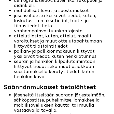
demografiatiedot, kuten ikä, sukupuoli ja
äidinkieli,
mahdolliset luvat ja suostumukset
jäsensuhdetta koskevat tiedot, kuten,
laskutus- ja maksutiedot, tuote- ja
tilaustiedot, tieto
vanhempainvastuunkantajasta
ottelutilastot, kuten, ottelut, maalit,
varoitukset ja muut ottelutapahtumaan
liittyvät tilastointitiedot
palkan- ja palkkionmaksuun liittyvät
yksilöivät tiedot, kuten henkilötunnus
seuran ja henkilön kilpailutoimintaan
liittyvät tiedot sekä muut asiakkaan
suostumuksella kerätyt tiedot, kuten
henkilön kuva
Säännönmukaiset tietolähteet
jäseneltä itseltään suoraan järjestelmään,
sähköpostitse, puhelimitse, lomakkeella,
mobiilisovelluksen kautta, tai muulla
vastaavalla tavalla,