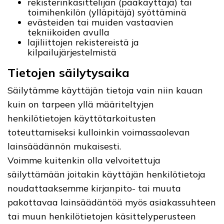
rekisterinkäsittelijän (pääkäyttäjä) tai
toimihenkilön (ylläpitäjä) syöttäminä
evästeiden tai muiden vastaavien
tekniikoiden avulla
lajiliittojen rekistereistä ja
kilpailujärjestelmistä
Tietojen säilytysaika
Säilytämme käyttäjän tietoja vain niin kauan
kuin on tarpeen yllä määriteltyjen
henkilötietojen käyttötarkoitusten
toteuttamiseksi kulloinkin voimassaolevan
lainsäädännön mukaisesti.
Voimme kuitenkin olla velvoitettuja
säilyttämään joitakin käyttäjän henkilötietoja
noudattaaksemme kirjanpito- tai muuta
pakottavaa lainsäädäntöä myös asiakassuhteen
tai muun henkilötietojen käsittelyperusteen