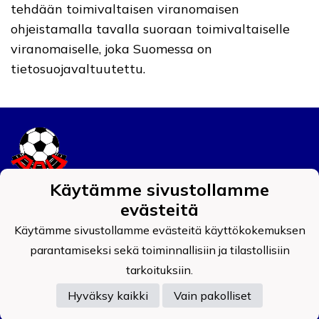
tehdään toimivaltaisen viranomaisen
ohjeistamalla tavalla suoraan toimivaltaiselle
viranomaiselle, joka Suomessa on
tietosuojavaltuutettu.
Käytämme sivustollamme
Tietosuojaseloste
evästeitä
Käytämme sivustollamme evästeitä käyttökokemuksen
Auran Palokunnan Urheilijat ry
0908519-4
parantamiseksi sekä toiminnallisiin ja tilastollisiin
tarkoituksiin.
Hyväksy kaikki
Vain pakolliset