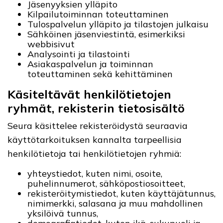
Jäsenyyksien ylläpito
Kilpailutoiminnan toteuttaminen
Tulospalvelun ylläpito ja tilastojen julkaisu
Sähköinen jäsenviestintä, esimerkiksi
webbisivut
Analysointi ja tilastointi
Asiakaspalvelun ja toiminnan
toteuttaminen sekä kehittäminen
Käsiteltävät henkilötietojen
ryhmät, rekisterin tietosisältö
Seura käsittelee rekisteröidystä seuraavia
käyttötarkoituksen kannalta tarpeellisia
henkilötietoja tai henkilötietojen ryhmiä:
yhteystiedot, kuten nimi, osoite,
puhelinnumerot, sähköpostiosoitteet,
rekisteröitymistiedot, kuten käyttäjätunnus,
nimimerkki, salasana ja muu mahdollinen
yksilöivä tunnus,