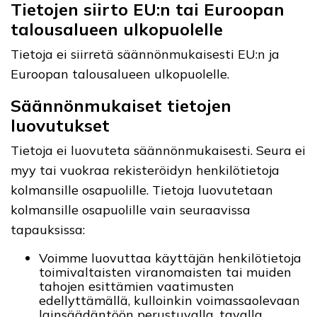
Tietojen siirto EU:n tai Euroopan
talousalueen ulkopuolelle
Tietoja ei siirretä säännönmukaisesti EU:n ja
Euroopan talousalueen ulkopuolelle.
Säännönmukaiset tietojen
luovutukset
Tietoja ei luovuteta säännönmukaisesti. Seura ei
myy tai vuokraa rekisteröidyn henkilötietoja
kolmansille osapuolille. Tietoja luovutetaan
kolmansille osapuolille vain seuraavissa
tapauksissa:
Voimme luovuttaa käyttäjän henkilötietoja
toimivaltaisten viranomaisten tai muiden
tahojen esittämien vaatimusten
edellyttämällä, kulloinkin voimassaolevaan
lainsäädäntöön perustuvalla, tavalla.