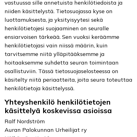
vastuussa sille annetuista henkilötiedoista ja
niiden käsittelystä. Tietosuojassa kyse on
luottamuksesta, ja yksityisyytesi sekä
henkilötietojesi suojaaminen on seuralle
ensiarvoisen tärkeää. Sen vuoksi keräämme
henkilötietojasi vain niissä määrin, kuin
tarvitsemme niitä ylläpitääksemme ja
hoitaaksemme suhdetta seuran toimintaan
osallistuviin. Tässä tietosuojaselosteessa on
käsitelty niitä periaatteita, joita seura toteuttaa
henkilötietoja käsittelyssä.
Yhteyshenkilö henkilötietojen
käsittelyä koskevissa asioissa
Ralf Nordström
Auran Palokunnan Urheilijat ry