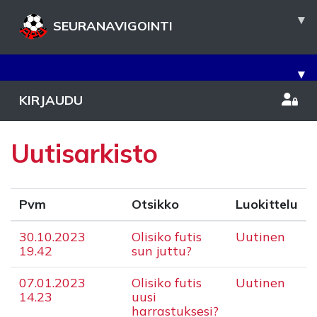
▾
SEURANAVIGOINTI
▾
KIRJAUDU
Uutisarkisto
Pvm
Otsikko
Luokittelu
30.10.2023
Olisiko futis
Uutinen
19.42
sun juttu?
07.01.2023
Olisiko futis
Uutinen
14.23
uusi
harrastuksesi?