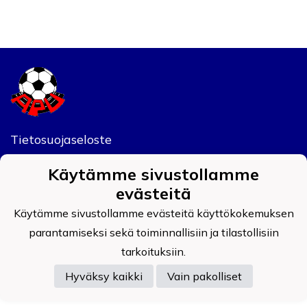
Tietosuojaseloste
Auran Palokunnan Urheilijat ry
Käytämme sivustollamme
0908519-4
evästeitä
Käytämme sivustollamme evästeitä käyttökokemuksen
parantamiseksi sekä toiminnallisiin ja tilastollisiin
tarkoituksiin.
Powered by
Hyväksy kaikki
Vain pakolliset