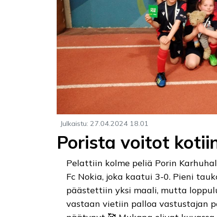
Julkaistu
:
27.04.2024
18.01
Porista voitot kotii
Pelattiin kolme peliä Porin Karhuha
Fc Nokia, joka kaatui 3-0. Pieni tau
päästettiin yksi maali, mutta loppu
vastaan vietiin palloa vastustajan 