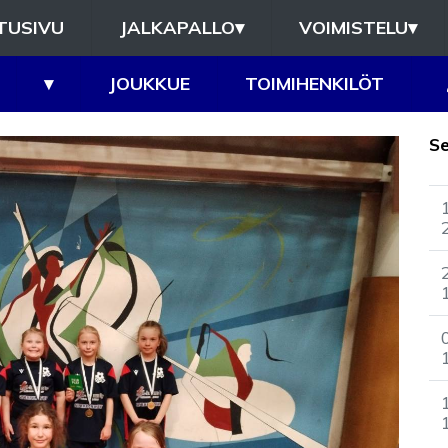
TUSIVU
JALKAPALLO
▾
VOIMISTELU
▾
▾
JOUKKUE
TOIMIHENKILÖT
S