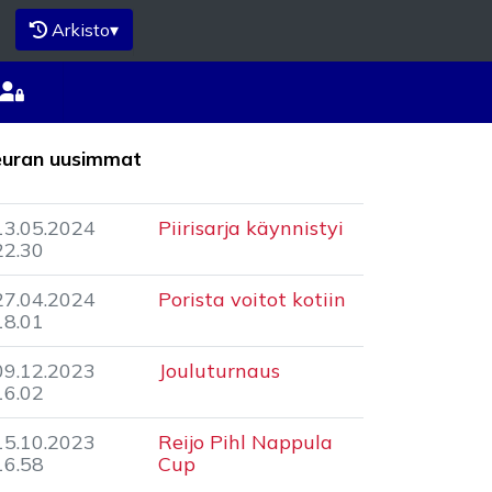
Arkisto
▾
euran uusimmat
13.05.2024
Piirisarja käynnistyi
22.30
27.04.2024
Porista voitot kotiin
18.01
09.12.2023
Jouluturnaus
16.02
15.10.2023
Reijo Pihl Nappula
16.58
Cup