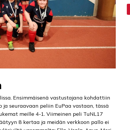
n
llissa. Ensimmäisenä vastustajana kohdattiin
ko ja seuraavaan peliin EuPaa vastaan, tässä
lukemat meille 4-1. Viimeinen peli TuNL17
päätyyn 8 kertaa ja meidän verkkoon pallo ei