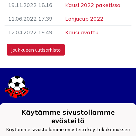
19.11.2022 18.16
Kausi 2022 paketissa
11.06.2022 17.39
Lohjacup 2022
12.04.2022 19.49
Kausi avattu
Joukkueen uutisarkisto
Tietosuojaseloste
Käytämme sivustollamme
evästeitä
Auran Palokunnan Urheilijat ry
0908519-4
Käytämme sivustollamme evästeitä käyttökokemuksen