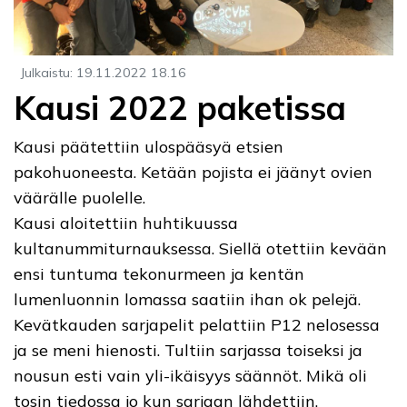
Julkaistu
:
19.11.2022
18.16
Kausi 2022 paketissa
Kausi päätettiin ulospääsyä etsien
pakohuoneesta. Ketään pojista ei jäänyt ovien
väärälle puolelle.
Kausi aloitettiin huhtikuussa
kultanummiturnauksessa. Siellä otettiin kevään
ensi tuntuma tekonurmeen ja kentän
lumenluonnin lomassa saatiin ihan ok pelejä.
Kevätkauden sarjapelit pelattiin P12 nelosessa
ja se meni hienosti. Tultiin sarjassa toiseksi ja
nousun esti vain yli-ikäisyys säännöt. Mikä oli
tosin tiedossa jo kun sarjaan lähdettiin.