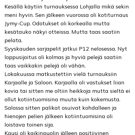
Kesällä käytiin turnauksessa Lohjalla mikä sekin
meni hyvin. Sen jälkeen vuorossa oli kotiturnaus
Jymy-Cup. Odotukset oli korkealla mutta
kesätauko näkyi otteissa. Mutta taas saatiin
pelata.
Syyskauden sarjapelit jatkui P12 nelosessa. Nyt
loppusijoitus oli kolmas ja hyviä pelejä saatiin
taas vaikkakin pelejä oli vähän.
Lokakuussa matkustettiin vielä turnauksiin
Karjaalle ja Saloon. Karjaalla oli vastukset liian
kovia tai sitten me oltiin heikkoja mutta sieltä ei
ollut kotiintuomisina muuta kuin kokemusta.
Salossa sitten palikat osuivat kohdalleen ja
hienojen pelien jälkeen kotiintuomisina oli
loistava toinen sija.
Kausi oli kaikinpuolin jälleen positiivinen