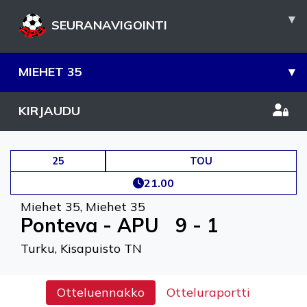
▾
SEURANAVIGOINTI
MIEHET 35
▾
KIRJAUDU
25
TOU
21.00
Miehet 35
,
Miehet 35
Ponteva - APU
9 - 1
Turku, Kisapuisto TN
Otteluennakko
Otteluraportti