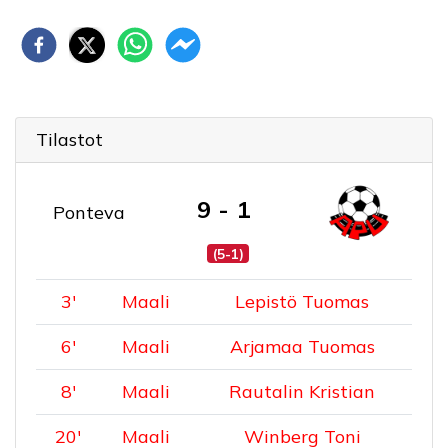
Tilastot
9 - 1
Ponteva
(5-1)
3
'
Maali
Lepistö Tuomas
6
'
Maali
Arjamaa Tuomas
8
'
Maali
Rautalin Kristian
20
'
Maali
Winberg Toni