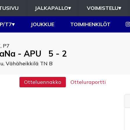
TUSIVU
JALKAPALLO
▾
VOIMISTELU
▾
P/T7
▾
JOUKKUE
TOIMIHENKILÖT
7
,
P7
aNa - APU
5 - 2
u, Vähäheikkilä TN B
Otteluennakko
Otteluraportti