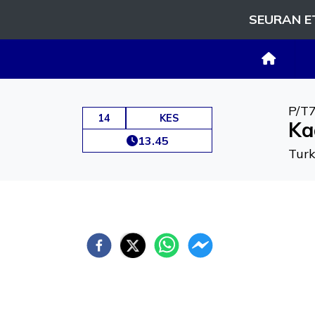
SEURAN E
P/T
14
KES
Ka
13.45
Turk