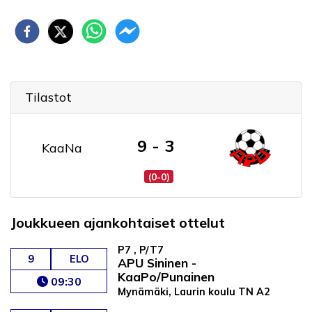
Tilastot
9 - 3
KaaNa
(0-0)
Joukkueen ajankohtaiset ottelut
P7 , P/T7
9
ELO
APU Sininen -
KaaPo/Punainen
09:30
Mynämäki, Laurin koulu TN A2