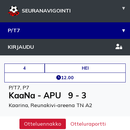
▾
SEURANAVIGOINTI
P/T7
▾
KIRJAUDU
4
HEI
12.00
P/T7
,
P7
KaaNa - APU
9 - 3
Kaarina, Reunakivi-areena TN A2
Otteluennakko
Otteluraportti