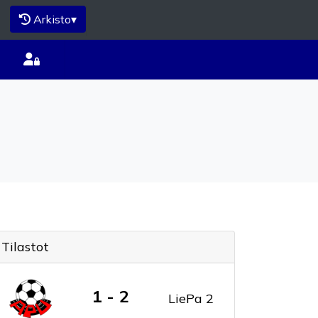
Arkisto
▾
Tilastot
1 - 2
LiePa 2