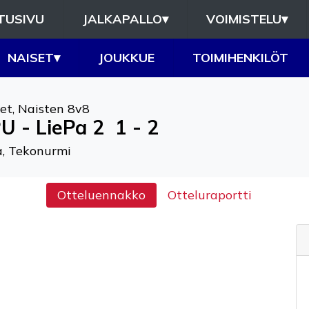
TUSIVU
JALKAPALLO
▾
VOIMISTELU
▾
NAISET
▾
JOUKKUE
TOIMIHENKILÖT
et
,
Naisten 8v8
U - LiePa 2
1 - 2
, Tekonurmi
Otteluennakko
Otteluraportti