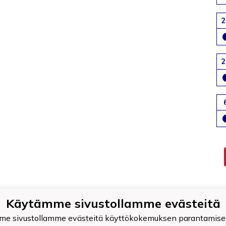
2
2
Käytämme sivustollamme evästeitä
 Palokunnan Urheilijat ry
519-4
e sivustollamme evästeitä käyttökokemuksen parantamise