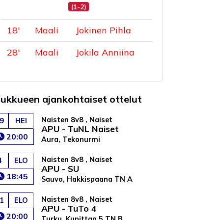
(1-2)
18
'
Maali
Jokinen Pihla
28
'
Maali
Jokila Anniina
oukkueen ajankohtaiset ottelut
Naisten 8v8 , Naiset
9
HEI
APU - TuNL Naiset
20:00
Aura, Tekonurmi
Naisten 8v8 , Naiset
4
ELO
APU - SU
18:45
Sauvo, Hakkispaana TN A
Naisten 8v8 , Naiset
1
ELO
APU - TuTo 4
20:00
Turku, Kupittaa 5 TN B