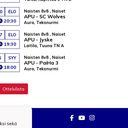
Naisten 8v8 , Naiset
0
ELO
APU - SC Wolves
20:30
Aura, Tekonurmi
Naisten 8v8 , Naiset
7
ELO
APU - Jyske
19:30
Laitila, Tuuna TN A
Naisten 8v8 , Naiset
6
SYY
APU - PaiHa 3
18:00
Aura, Tekonurmi
Ottelulista
ksi sekä