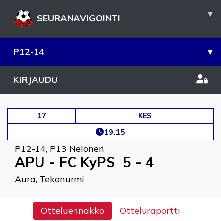
▾
SEURANAVIGOINTI
P12-14
▾
KIRJAUDU
17
KES
19.15
P12-14
,
P13 Nelonen
APU - FC KyPS
5 - 4
Aura, Tekonurmi
Otteluennakko
Otteluraportti