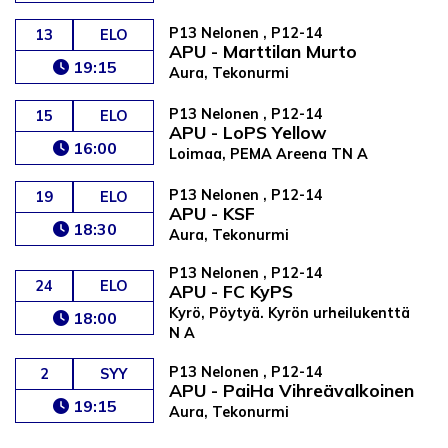
P13 Nelonen , P12-14
13
ELO
APU - Marttilan Murto
19:15
Aura, Tekonurmi
P13 Nelonen , P12-14
15
ELO
APU - LoPS Yellow
16:00
Loimaa, PEMA Areena TN A
P13 Nelonen , P12-14
19
ELO
APU - KSF
18:30
Aura, Tekonurmi
P13 Nelonen , P12-14
24
ELO
APU - FC KyPS
Kyrö, Pöytyä. Kyrön urheilukenttä
18:00
N A
P13 Nelonen , P12-14
2
SYY
APU - PaiHa Vihreävalkoinen
19:15
Aura, Tekonurmi