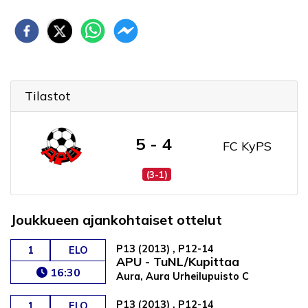
Tilastot
5 - 4
FC KyPS
(3-1)
Joukkueen ajankohtaiset ottelut
P13 (2013) , P12-14
1
ELO
APU - TuNL/Kupittaa
16:30
Aura, Aura Urheilupuisto C
P13 (2013) , P12-14
1
ELO