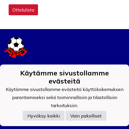
Ottelulista
Tietosuojaseloste
Käytämme sivustollamme
evästeitä
Auran Palokunnan Urheilijat ry
0908519-4
Käytämme sivustollamme evästeitä käyttökokemuksen
parantamiseksi sekä toiminnallisiin ja tilastollisiin
tarkoituksiin.
Hyväksy kaikki
Vain pakolliset
Powered by